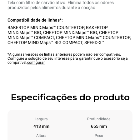
Tela com filtro de carvão ativo. Elimina todos os odores
produzidos pelos alimentos durante a cocção
Compatibilidade de linhas*:
BAKERTOP MIND.Maps™ COUNTERTOP
,
BAKERTOP
MIND.Maps™ BIG
,
CHEFTOP MIND.Maps™ BIG
,
CHEFTOP
MIND.Maps™ COMPACT
,
CHEFTOP MIND.Maps™ COUNTERTOP
,
CHEFTOP MIND.Maps™ BIG COMPACT
,
SPEED-X™
*Algumas versões de linhas anteriores podem não ser compatíveis.
Configure a solução de seu interesse para garantir que o acessório seja
compatível.
configurar
Especificações do produto
Largura
Profundidade
413 mm
655 mm
Altura
Peso