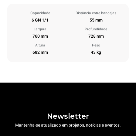
Capacidade
Distância entre bandejas
6 GN 1/1
55 mm
Largura
Profundidade
760 mm
728 mm
Altura
Peso
682 mm
43 kg
Newsletter
Mantenha-se atualizado em projetos, notícias e eventos.