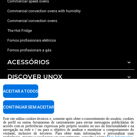
Commercial speed ovens
Commercial convection ovens with humidity
Commercial convection ovens
The Hot Fridge
Fornos profissionais elétricos
Fornos profissionais a gás
ACESSÓRIOS
DISCOVER UNOX
Todos os acessórios
Detergents for automatic washing
SUPPORT
ACEITAR A TODOS
Os nossos escritórios no mundo
Detergents for manual washing
Water treatment with resin filters
Garantia Unox
CONTINUAR SEM ACEITAR
Reverse osmosis water treatment
Encontre os Revendedores
Este site utiliza cookies técnicos e, somente após obter o consentimento do usuário, cookies
de perfil ou outras ferramentas de rastreamento para enviar mensagens publicitárias de
Encontre os Centros Service
acordo com as preferências expressas pelo próprio usuário no uso da funcionalidade e na
navegação na rede e / ou para o objetivo de analisar e monitorar o comportamento do
AI Content Disclaimer
Privacy policy
Cookie policy
visitante, inclusive de terceiros. Para obter mais informações e personalizar suas