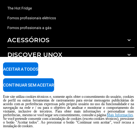
The Hot Fridge
Fornos profissionais elétricos
Fornos profissionais a gás
ACESSÓRIOS
DISCOVER UNOX
Todos os acessórios
Detergents for automatic washing
SUPPORT
ACEITAR A TODOS
Os nossos escritórios no mundo
Detergents for manual washing
Water treatment with resin filters
Garantia Unox
CONTINUAR SEM ACEITAR
Reverse osmosis water treatment
Encontre os Revendedores
Este site utiliza cookies técnicos e, somente após obter o consentimento do usuário, cookies
de perfil ou outras ferramentas de rastreamento para enviar mensagens publicitárias de
Encontre os Centros Service
acordo com as preferências expressas pelo próprio usuário no uso da funcionalidade e na
navegação na rede e / ou para o objetivo de analisar e monitorar o comportamento do
AI Content Disclaimer
Privacy policy
Cookie policy
visitante, inclusive de terceiros. Para obter mais informações e personalizar suas
preferências, mesmo se você negar seu consentimento, consulte a página
Mais Informações
.
copyright 2026 UNOX S.p.A. Todos os direitos reservados. Reg. Imp Pádua nº
Se você pretende consentir com a instalação de cookies (exceto cookies técnicos), pressione
04230750285 -. R.E.A. Pádua 372 835 - Cap. Soc € 5.000.000 i.v -. IVA /
o botão "Aceitar todos". Ao pressionar o botão "Continuar sem aceitar", você recusa a
instalação de cookies.
CNPJ 04230750285 - IT WEEE Reg. No. IT08020000000377