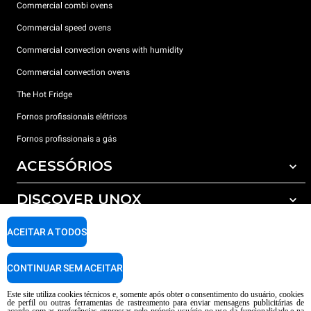
Commercial combi ovens
Commercial speed ovens
Commercial convection ovens with humidity
Commercial convection ovens
The Hot Fridge
Fornos profissionais elétricos
Fornos profissionais a gás
ACESSÓRIOS
DISCOVER UNOX
Todos os acessórios
Detergents for automatic washing
SUPPORT
ACEITAR A TODOS
Os nossos escritórios no mundo
Detergents for manual washing
Water treatment with resin filters
Garantia Unox
CONTINUAR SEM ACEITAR
Reverse osmosis water treatment
Encontre os Revendedores
Este site utiliza cookies técnicos e, somente após obter o consentimento do usuário, cookies
de perfil ou outras ferramentas de rastreamento para enviar mensagens publicitárias de
Encontre os Centros Service