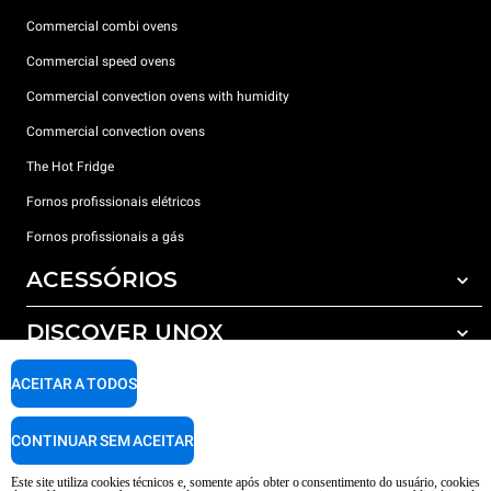
Commercial combi ovens
Commercial speed ovens
Commercial convection ovens with humidity
Commercial convection ovens
The Hot Fridge
Fornos profissionais elétricos
Fornos profissionais a gás
ACESSÓRIOS
DISCOVER UNOX
Todos os acessórios
Detergents for automatic washing
SUPPORT
ACEITAR A TODOS
Os nossos escritórios no mundo
Detergents for manual washing
Water treatment with resin filters
Garantia Unox
CONTINUAR SEM ACEITAR
Reverse osmosis water treatment
Encontre os Revendedores
Este site utiliza cookies técnicos e, somente após obter o consentimento do usuário, cookies