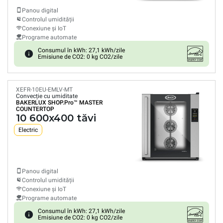
Panou digital
Controlul umidității
Conexiune și IoT
Programe automate
Consumul în kWh: 27,1 kWh/zile
Emisiune de CO2: 0 kg CO2/zile
XEFR-10EU-EMLV-MT
Convecție cu umiditate
BAKERLUX SHOP.Pro™
MASTER
COUNTERTOP
10 600x400 tăvi
Electric
Panou digital
Controlul umidității
Conexiune și IoT
Programe automate
Consumul în kWh: 27,1 kWh/zile
Emisiune de CO2: 0 kg CO2/zile