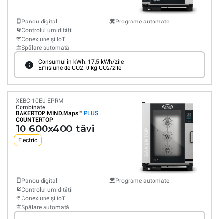
Panou digital
Programe automate
Controlul umidității
Conexiune și IoT
Spălare automată
Consumul în kWh: 17,5 kWh/zile
Emisiune de CO2: 0 kg CO2/zile
XEBC-10EU-EPRM
Combinate
BAKERTOP MIND.Maps™
PLUS
COUNTERTOP
10 600x400 tăvi
Electric
Panou digital
Programe automate
Controlul umidității
Conexiune și IoT
Spălare automată