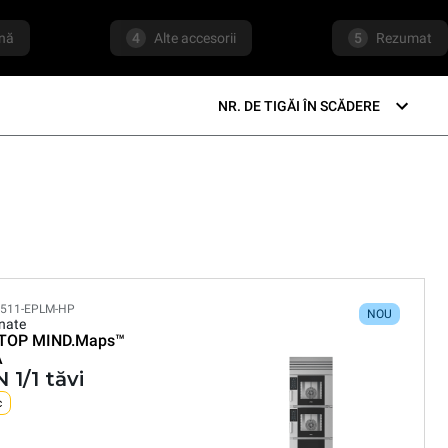
ană
4
Alte accesorii
5
Rezumat
NR. DE TIGĂI ÎN SCĂDERE
511-EPLM-HP
NOU
nate
TOP MIND.Maps™
A
 1/1 tăvi
c