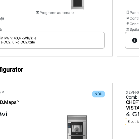
Programe automate
Panou
ții
Contr
Conex
ă
Spăl
n kWh: 43,4 kWh/zile
e CO2: 0 kg CO2/zile
figurator
HP
XEVH-0
NOU
Combi
D.Maps™
CHEF
VIST
ăvi
4 GN
Electri