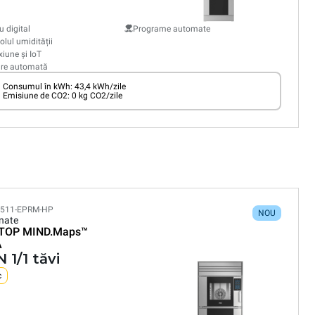
 digital
Programe automate
olul umidității
iune și IoT
are automată
Consumul în kWh: 43,4 kWh/zile
Emisiune de CO2: 0 kg CO2/zile
511-EPRM-HP
NOU
nate
TOP MIND.Maps™
A
 1/1 tăvi
c