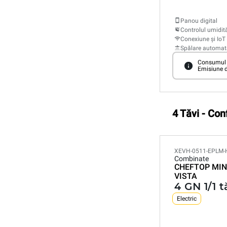
Panou digital
Controlul umidită
Conexiune și IoT
Spălare automat
Consumul î
Emisiune d
4 Tăvi - Con
XEVH-0511-EPLM-
Combinate
CHEFTOP MIN
VISTA
4 GN 1/1 t
Electric