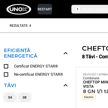
RESTART
1
Alegere cuptor/e
REZULTATE: 4
CHEFT
EFICIENȚĂ
ENERGETICĂ
8 Tăvi - Con
Certificat ENERGY STAR®
Ne-certificat ENERGY STAR®
XEVH-5511-EPRM
Combinate
CHEFTOP MIN
TĂVI
VISTA
8 GN 1/1 t
04
08
Electric