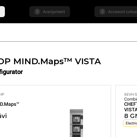
2
Aranjament
3
Accesorii colo
OP MIND.Maps™ VISTA
figurator
-HP
XEVH-5
Combi
D.Maps™
CHEF
VIST
ăvi
8 GN
Electri