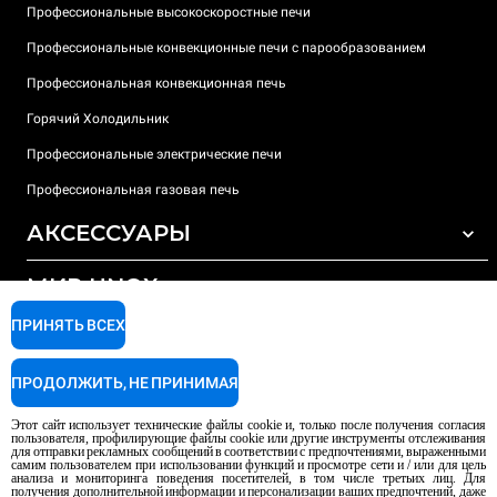
Профессиональные высокоскоростные печи
Профессиональные конвекционные печи с парообразованием
Профессиональная конвекционная печь
Горячий Холодильник
Профессиональные электрические печи
Профессиональная газовая печь
АКСЕССУАРЫ
МИР UNOX
ВСЕ АКСЕССУАРЫ
Моющие средства для автоматической мойки
ПРИНЯТЬ ВСЕХ
ПОДДЕРЖКА
Наши офисы по всему миру
Моющие средства для мойки вручную
ПРОДОЛЖИТЬ, НЕ ПРИНИМАЯ
Ионообменный фильтр
Гарантия Unox
Этот сайт использует технические файлы cookie и, только после получения согласия
Система обратного осмоса
Найти дилеров
пользователя, профилирующие файлы cookie или другие инструменты отслеживания
для отправки рекламных сообщений в соответствии с предпочтениями, выраженными
Найти сервисные центры
самим пользователем при использовании функций и просмотре сети и / или для цель
анализа и мониторинга поведения посетителей, в том числе третьих лиц. Для
AI Content Disclaimer
Privacy policy
Cookie policy
получения дополнительной информации и персонализации ваших предпочтений, даже