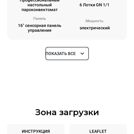
настольный
6 Лотки GN 1/1
пароконвектомат
Панель
Мощность
16" сенсорная панель
электрический
управления
ПОКАЗАТЬ ВСЕ
Размеры
Ширина
Глубина
750 mm
841 mm
Высота
Масса
789 mm
114 kg
Зона загрузки
Спецификации противней
Количество уровней
Размер противня
6
GN 1/1
ИНСТРУКЦИЯ
LEAFLET