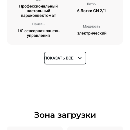
Лотки
Профессиональный
настольный
6 Лотки GN 2/1
пароконвектомат
Панель
Мощность
16" сенсорная панель
электрический
управления
ПОКАЗАТЬ ВСЕ
Размеры
Ширина
Глубина
860 mm
1180 mm
Высота
Масса
849 mm
150 kg
Зона загрузки
Спецификации противней
Количество уровней
Размер противня