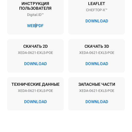
6
GN 2/1
ИНСТРУКЦИЯ
LEAFLET
ПОЛЬЗОВАТЕЛЯ
CHEFTOP-X™
Расстояние между лотками
Digital.ID™
77 mm
DOWNLOAD
WEB
PDF
Мощность
СКАЧАТЬ 2D
СКАЧАТЬ 3D
Напряжение
Příkon
XEDA-0621-EXLS-POE
XEDA-0621-EXLS-POE
380-415V 3N~ / 220-240V
23,1 kW
3~
DOWNLOAD
DOWNLOAD
Частота
Тип вилки
50 / 60 Hz
НЕ ВКЛЮЧЕНО
ТЕХНИЧЕСКИЕ ДАННЫЕ
ЗАПАСНЫЕ ЧАСТИ
XEDA-0621-EXLS-POE
XEDA-0621-EXLS-POE
*
Потребление в квт·ч и выбросы co2
DOWNLOAD
DOWNLOAD
Потребление в кВт·ч
Выбросы CO2
91 кВт·ч/день
0 Кг CO2/день
Оценка включает только
прямые выбросы,
производимые печью.