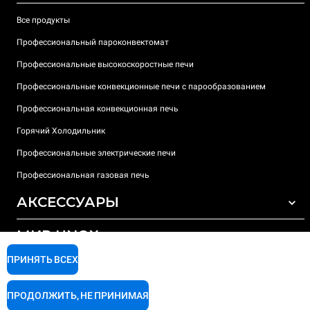
Все продукты
Профессиональный пароконвектомат
Профессиональные высокоскоростные печи
Профессиональные конвекционные печи с парообразованием
Профессиональная конвекционная печь
Горячий Холодильник
Профессиональные электрические печи
Профессиональная газовая печь
АКСЕССУАРЫ
МИР UNOX
ВСЕ АКСЕССУАРЫ
Моющие средства для автоматической мойки
ПРИНЯТЬ ВСЕХ
ПОДДЕРЖКА
Наши офисы по всему миру
Моющие средства для мойки вручную
ПРОДОЛЖИТЬ, НЕ ПРИНИМАЯ
Ионообменный фильтр
Гарантия Unox