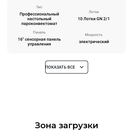
Тип
Лотки
Профессиональный
настольный
10 Лотки GN 2/1
пароконвектомат
Панель
Мощность
16" сенсорная панель
электрический
управления
ПОКАЗАТЬ ВСЕ
Размеры
Ширина
Глубина
860 mm
1180 mm
Высота
Масса
1219 mm
207 kg
Зона загрузки
Спецификации противней