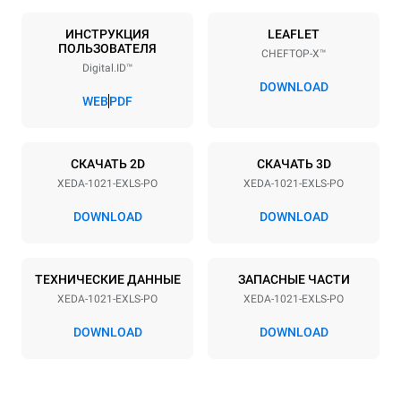
Количество уровней
Размер противня
10
GN 2/1
ИНСТРУКЦИЯ
LEAFLET
ПОЛЬЗОВАТЕЛЯ
CHEFTOP-X™
Расстояние между лотками
Digital.ID™
83 mm
DOWNLOAD
WEB
PDF
Мощность
СКАЧАТЬ 2D
СКАЧАТЬ 3D
Напряжение
Příkon
XEDA-1021-EXLS-PO
XEDA-1021-EXLS-PO
380-415V 3N~ / 220-240V
35,8 kW
3~
DOWNLOAD
DOWNLOAD
Частота
Тип вилки
50 / 60 Hz
НЕ ВКЛЮЧЕНО
ТЕХНИЧЕСКИЕ ДАННЫЕ
ЗАПАСНЫЕ ЧАСТИ
XEDA-1021-EXLS-PO
XEDA-1021-EXLS-PO
*
Потребление в квт·ч и выбросы co2
DOWNLOAD
DOWNLOAD
Потребление в кВт·ч
Выбросы CO2
141,2 кВт·ч/день
0 Кг CO2/день
Оценка включает только