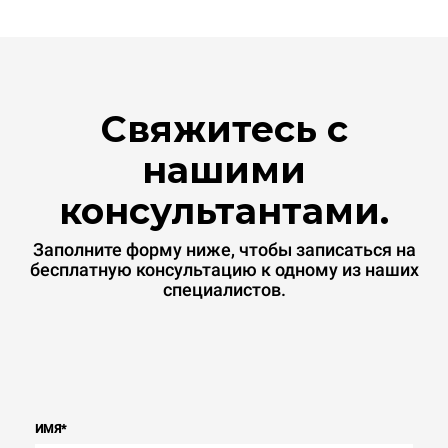
прямые выбросы,
производимые печью.
Косвенные выбросы
зависят от
энергетического микса
сети, к которой она
подключена; последние
Свяжитесь с
могут быть устранены
путем выбора покупки
энергии, производимой из
нашими
возобновляемых
источников.
Greenhouse
консультантами.
Gas Protocol
Заполните форму ниже, чтобы записаться на
бесплатную консультацию к одному из наших
специалистов.
ИМЯ
*