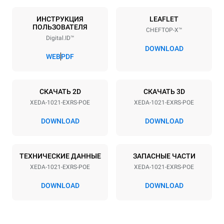
Количество уровней
Размер противня
10
GN 2/1
ИНСТРУКЦИЯ
LEAFLET
ПОЛЬЗОВАТЕЛЯ
CHEFTOP-X™
Расстояние между лотками
Digital.ID™
83 mm
DOWNLOAD
WEB
PDF
Мощность
СКАЧАТЬ 2D
СКАЧАТЬ 3D
Напряжение
Příkon
XEDA-1021-EXRS-POE
XEDA-1021-EXRS-POE
380-415V 3N~ / 220-240V
35,8 kW
3~
DOWNLOAD
DOWNLOAD
Частота
Тип вилки
50 / 60 Hz
НЕ ВКЛЮЧЕНО
ТЕХНИЧЕСКИЕ ДАННЫЕ
ЗАПАСНЫЕ ЧАСТИ
XEDA-1021-EXRS-POE
XEDA-1021-EXRS-POE
*
Потребление в квт·ч и выбросы co2
DOWNLOAD
DOWNLOAD
Потребление в кВт·ч
Выбросы CO2
141,2 кВт·ч/день
0 Кг CO2/день
Оценка включает только