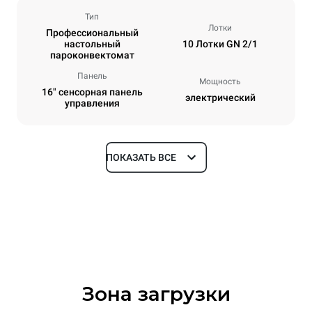
Тип
Лотки
Профессиональный
настольный
10 Лотки GN 2/1
пароконвектомат
Панель
Мощность
16" сенсорная панель
электрический
управления
ПОКАЗАТЬ ВСЕ
Размеры
Ширина
Глубина
860 mm
1180 mm
Высота
Масса
1219 mm
207 kg
Зона загрузки
Спецификации противней