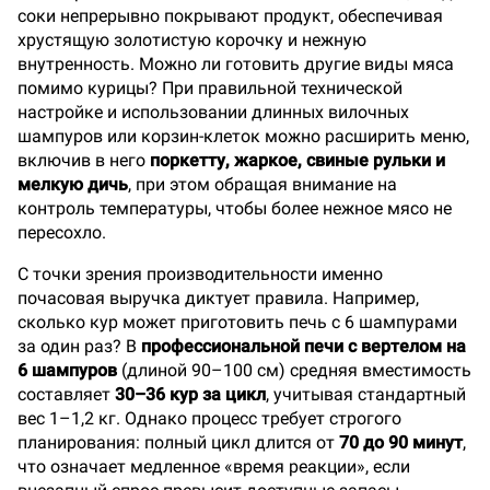
соки непрерывно покрывают продукт, обеспечивая
хрустящую золотистую корочку и нежную
внутренность. Можно ли готовить другие виды мяса
помимо курицы? При правильной технической
настройке и использовании длинных вилочных
шампуров или корзин-клеток можно расширить меню,
включив в него
поркетту, жаркое, свиные рульки и
мелкую дичь
, при этом обращая внимание на
контроль температуры, чтобы более нежное мясо не
пересохло.
С точки зрения производительности именно
почасовая выручка диктует правила. Например,
сколько кур может приготовить печь с 6 шампурами
за один раз? В
профессиональной печи с вертелом на
6 шампуров
(длиной 90–100 см) средняя вместимость
составляет
30–36 кур за цикл
, учитывая стандартный
вес 1–1,2 кг. Однако процесс требует строгого
планирования: полный цикл длится от
70 до 90 минут
,
что означает медленное «время реакции», если