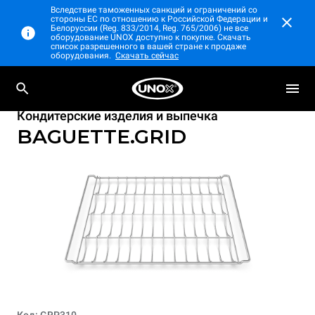
Вследствие таможенных санкций и ограничений со
стороны ЕС по отношению к Российской Федерации и
Белоруссии (Reg. 833/2014, Reg. 765/2006) не все
оборудование UNOX доступно к покупке. Скачать
список разрешенного в вашей стране к продаже
оборудования.
Скачать сейчас
Кондитерские изделия и выпечка
BAGUETTE.GRID