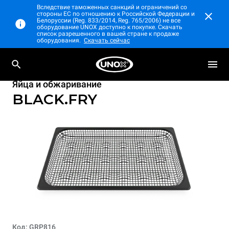
Вследствие таможенных санкций и ограничений со
стороны ЕС по отношению к Российской Федерации и
Белоруссии (Reg. 833/2014, Reg. 765/2006) не все
оборудование UNOX доступно к покупке. Скачать
список разрешенного в вашей стране к продаже
оборудования.
Скачать сейчас
Яйца и обжаривание
BLACK.FRY
Код: GRP816