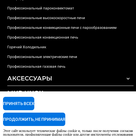
Профессиональный пароконвектомат
Профессиональные высокоскоростные печи
Профессиональные конвекционные печи с парообразованием
Профессиональная конвекционная печь
Горячий Холодильник
Профессиональные электрические печи
Профессиональная газовая печь
АКСЕССУАРЫ
МИР UNOX
ВСЕ АКСЕССУАРЫ
Моющие средства для автоматической мойки
ПРИНЯТЬ ВСЕХ
ПОДДЕРЖКА
Наши офисы по всему миру
Моющие средства для мойки вручную
ПРОДОЛЖИТЬ, НЕ ПРИНИМАЯ
Ионообменный фильтр
Гарантия Unox
Этот сайт использует технические файлы cookie и, только после получения согласия
Система обратного осмоса
Найти дилеров
пользователя, профилирующие файлы cookie или другие инструменты отслеживания