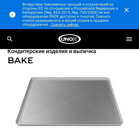
Вследствие таможенных санкций и ограничений со
стороны ЕС по отношению к Российской Федерации и
Белоруссии (Reg. 833/2014, Reg. 765/2006) не все
оборудование UNOX доступно к покупке. Скачать
список разрешенного в вашей стране к продаже
оборудования.
Скачать сейчас
Кондитерские изделия и выпечка
BAKE