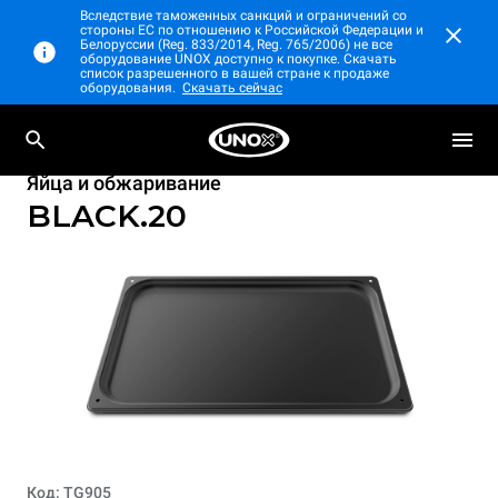
Вследствие таможенных санкций и ограничений со
стороны ЕС по отношению к Российской Федерации и
Белоруссии (Reg. 833/2014, Reg. 765/2006) не все
оборудование UNOX доступно к покупке. Скачать
список разрешенного в вашей стране к продаже
оборудования.
Скачать сейчас
Яйца и обжаривание
BLACK.20
Код: TG905