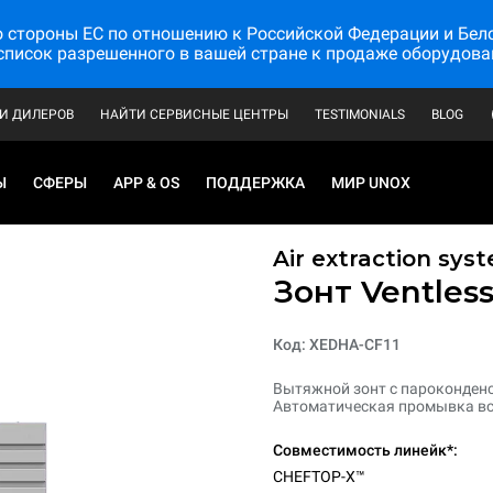
стороны ЕС по отношению к Российской Федерации и Белору
список разрешенного в вашей стране к продаже оборудова
И ДИЛЕРОВ
НАЙТИ СЕРВИСНЫЕ ЦЕНТРЫ
TESTIMONIALS
BLOG
Ы
СФЕРЫ
APP & OS
ПОДДЕРЖКА
МИР UNOX
Air extraction syst
Зонт Ventles
Код: XEDHA-CF11
Вытяжной зонт с пароконденс
Автоматическая промывка вс
Совместимость линейк*:
CHEFTOP-X™