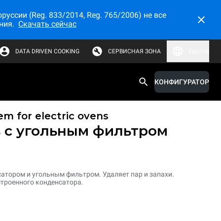
ссии (Reg. 833/2014, Reg. 765/2006) не все
ния.
Скачать сейчас
DATA DRIVEN COOKING
СЕРВИСНАЯ ЗОНА
Европа
КОНФИГУРАТОР
em for electric ovens
s c угольным фильтром
атором и угольным фильтром. Удаляет пар и запахи.
троенного конденсатора.