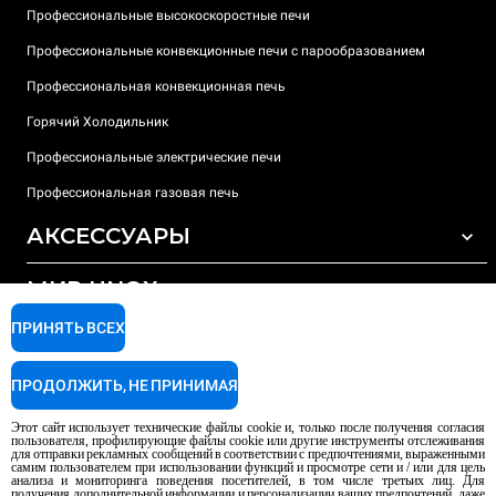
Профессиональные высокоскоростные печи
Профессиональные конвекционные печи с парообразованием
Профессиональная конвекционная печь
Горячий Холодильник
Профессиональные электрические печи
Профессиональная газовая печь
АКСЕССУАРЫ
МИР UNOX
ВСЕ АКСЕССУАРЫ
Моющие средства для автоматической мойки
ПРИНЯТЬ ВСЕХ
ПОДДЕРЖКА
Наши офисы по всему миру
Моющие средства для мойки вручную
ПРОДОЛЖИТЬ, НЕ ПРИНИМАЯ
Ионообменный фильтр
Гарантия Unox
Этот сайт использует технические файлы cookie и, только после получения согласия
Система обратного осмоса
Найти дилеров
пользователя, профилирующие файлы cookie или другие инструменты отслеживания
для отправки рекламных сообщений в соответствии с предпочтениями, выраженными
Найти сервисные центры
самим пользователем при использовании функций и просмотре сети и / или для цель
анализа и мониторинга поведения посетителей, в том числе третьих лиц. Для
AI Content Disclaimer
Privacy policy
Cookie policy
получения дополнительной информации и персонализации ваших предпочтений, даже