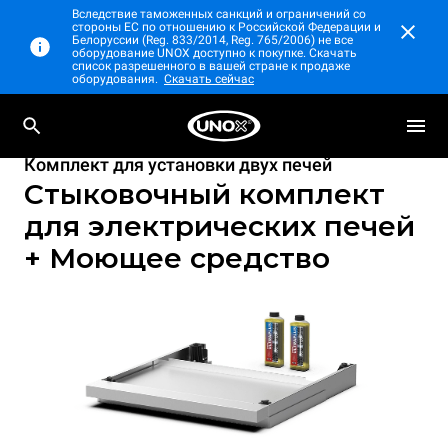
Вследствие таможенных санкций и ограничений со
стороны ЕС по отношению к Российской Федерации и
Белоруссии (Reg. 833/2014, Reg. 765/2006) не все
оборудование UNOX доступно к покупке. Скачать
список разрешенного в вашей стране к продаже
оборудования.
Скачать сейчас
Комплект для установки двух печей
Стыковочный комплект
для электрических печей
+ Моющее средство