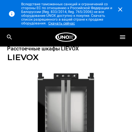
Вследствие таможенных санкций и ограничений со
стороны ЕС по отношению к Российской Федерации и
Белоруссии (Reg. 833/2014, Reg. 765/2006) не все
оборудование UNOX доступно к покупке. Скачать
список разрешенного в вашей стране к продаже
оборудования.
Скачать сейчас
Расстоечные шкафы LIEVOX
LIEVOX