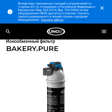
Вследствие таможенных санкций и ограничений со
стороны ЕС по отношению к Российской Федерации и
Белоруссии (Reg. 833/2014, Reg. 765/2006) не все
оборудование UNOX доступно к покупке. Скачать
список разрешенного в вашей стране к продаже
оборудования.
Скачать сейчас
Ионообменный фильтр
BAKERY.PURE