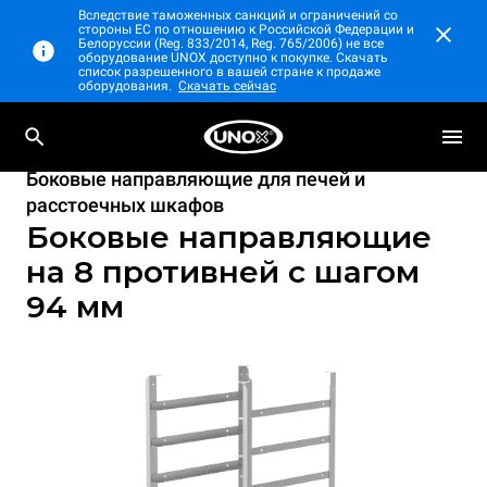
Вследствие таможенных санкций и ограничений со
стороны ЕС по отношению к Российской Федерации и
Белоруссии (Reg. 833/2014, Reg. 765/2006) не все
оборудование UNOX доступно к покупке. Скачать
список разрешенного в вашей стране к продаже
оборудования.
Скачать сейчас
Боковые направляющие для печей и
расстоечных шкафов
Боковые направляющие
на 8 противней с шагом
94 мм