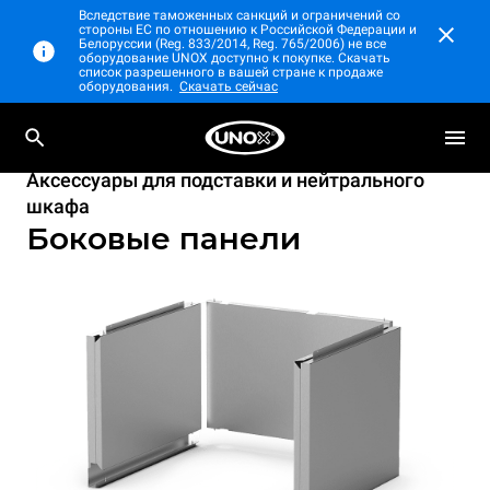
Вследствие таможенных санкций и ограничений со
стороны ЕС по отношению к Российской Федерации и
Белоруссии (Reg. 833/2014, Reg. 765/2006) не все
оборудование UNOX доступно к покупке. Скачать
список разрешенного в вашей стране к продаже
оборудования.
Скачать сейчас
Аксессуары для подставки и нейтрального
шкафа
Боковые панели