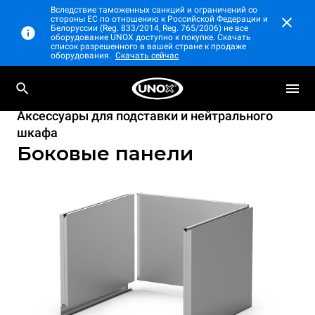
Вследствие таможенных санкций и ограничений со
стороны ЕС по отношению к Российской Федерации и
Белоруссии (Reg. 833/2014, Reg. 765/2006) не все
оборудование UNOX доступно к покупке. Скачать
список разрешенного в вашей стране к продаже
оборудования.
Скачать сейчас
Аксессуары для подставки и нейтрального
шкафа
Боковые панели