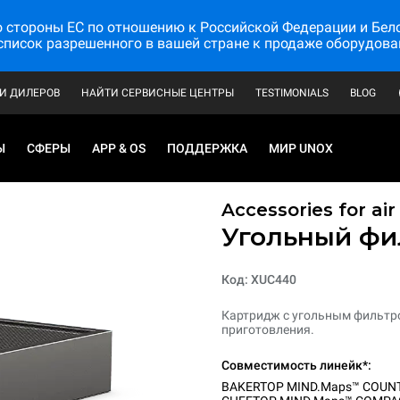
стороны ЕС по отношению к Российской Федерации и Белору
список разрешенного в вашей стране к продаже оборудова
И ДИЛЕРОВ
НАЙТИ СЕРВИСНЫЕ ЦЕНТРЫ
TESTIMONIALS
BLOG
Ы
СФЕРЫ
APP & OS
ПОДДЕРЖКА
МИР UNOX
Accessories for ai
Угольный фи
Код: XUC440
Картридж с угольным фильтро
приготовления.
Совместимость линейк*:
BAKERTOP MIND.Maps™ COUN