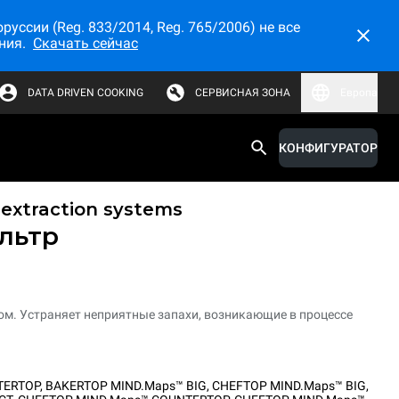
ссии (Reg. 833/2014, Reg. 765/2006) не все
ния.
Скачать сейчас
DATA DRIVEN COOKING
СЕРВИСНАЯ ЗОНА
Европа
КОНФИГУРАТОР
r extraction systems
льтр
м. Устраняет неприятные запахи, возникающие в процессе
TERTOP
,
BAKERTOP MIND.Maps™ BIG
,
CHEFTOP MIND.Maps™ BIG
,