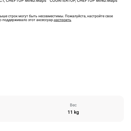
CT
,
CHEFTOP MIND.Maps™ COUNTERTOP
,
CHEFTOP MIND.Maps™
ыше строк могут быть несовместимы. Пожалуйста, настройте свое
о поддерживало этот аксессуар.
настроить
Вес
11 kg