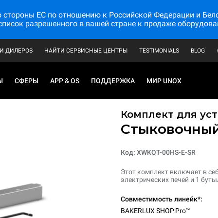
стороны ЕС по отношению к Российской Федерации и Белору
список разрешенного в вашей стране к продаже оборудова
И ДИЛЕРОВ
НАЙТИ СЕРВИСНЫЕ ЦЕНТРЫ
TESTIMONIALS
BLOG
Ы
СФЕРЫ
APP & OS
ПОДДЕРЖКА
МИР UNOX
Комплект для уст
Стыковочный
Код: XWKQT-00HS-E-SR
Этот комплект включает в се
электрических печей и 1 буты
Совместимость линейк*:
BAKERLUX SHOP.Pro™