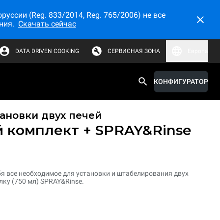
ссии (Reg. 833/2014, Reg. 765/2006) не все
ния.
Скачать сейчас
DATA DRIVEN COOKING
СЕРВИСНАЯ ЗОНА
Европа
КОНФИГУРАТОР
ановки двух печей
 комплект + SPRAY&Rinse
бя все необходимое для установки и штабелирования двух
лку (750 мл) SPRAY&Rinse.