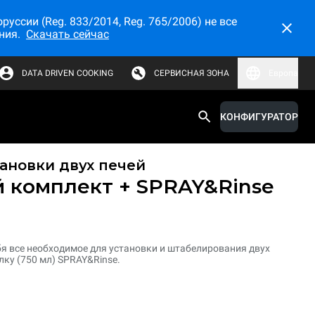
ссии (Reg. 833/2014, Reg. 765/2006) не все
ния.
Скачать сейчас
DATA DRIVEN COOKING
СЕРВИСНАЯ ЗОНА
Европа
КОНФИГУРАТОР
ановки двух печей
 комплект + SPRAY&Rinse
бя все необходимое для установки и штабелирования двух
лку (750 мл) SPRAY&Rinse.