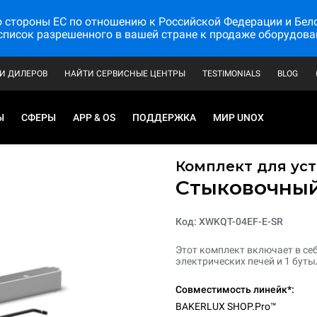
стороны ЕС по отношению к Российской Федерации и Белору
список разрешенного в вашей стране к продаже оборудова
И ДИЛЕРОВ
НАЙТИ СЕРВИСНЫЕ ЦЕНТРЫ
TESTIMONIALS
BLOG
Ы
СФЕРЫ
APP & OS
ПОДДЕРЖКА
МИР UNOX
Комплект для уст
Стыковочный
Код: XWKQT-04EF-E-SR
Этот комплект включает в се
электрических печей и 1 буты
Совместимость линейк*:
BAKERLUX SHOP.Pro™