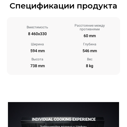
Спецификации продукта
Расстояние между
Вместимость
противнями
8 460x330
60 mm
Ширина
Глубина
594 mm
546 mm
Высота
Вес
738 mm
8 kg
INDIVIDUAL COOKING EXPERIENCE
Забронируйте встречу с Шефом.