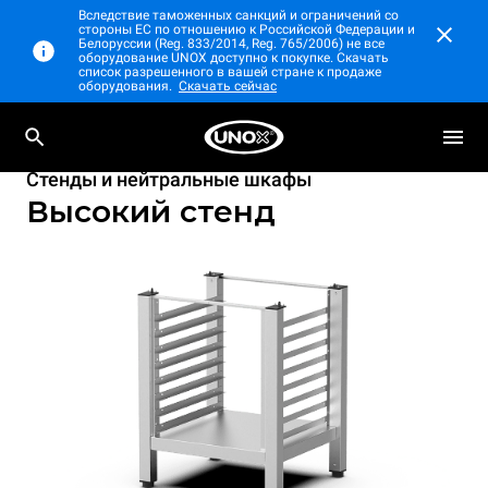
Вследствие таможенных санкций и ограничений со
стороны ЕС по отношению к Российской Федерации и
Белоруссии (Reg. 833/2014, Reg. 765/2006) не все
оборудование UNOX доступно к покупке. Скачать
список разрешенного в вашей стране к продаже
оборудования.
Скачать сейчас
Стенды и нейтральные шкафы
Высокий стенд