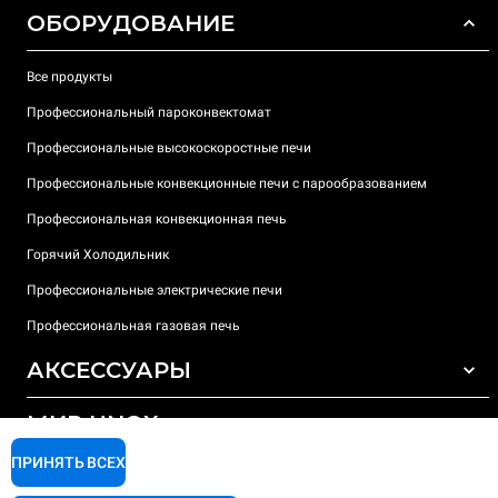
ОБОРУДОВАНИЕ
Все продукты
Профессиональный пароконвектомат
Профессиональные высокоскоростные печи
Профессиональные конвекционные печи с парообразованием
Профессиональная конвекционная печь
Горячий Холодильник
Профессиональные электрические печи
Профессиональная газовая печь
АКСЕССУАРЫ
МИР UNOX
ВСЕ АКСЕССУАРЫ
Моющие средства для автоматической мойки
ПРИНЯТЬ ВСЕХ
ПОДДЕРЖКА
Наши офисы по всему миру
Моющие средства для мойки вручную