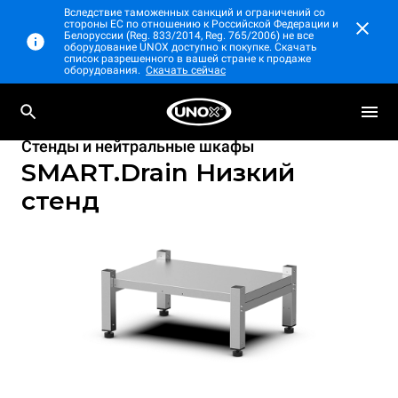
Вследствие таможенных санкций и ограничений со
стороны ЕС по отношению к Российской Федерации и
Белоруссии (Reg. 833/2014, Reg. 765/2006) не все
оборудование UNOX доступно к покупке. Скачать
список разрешенного в вашей стране к продаже
оборудования.
Скачать сейчас
Стенды и нейтральные шкафы
SMART.Drain Низкий
стенд