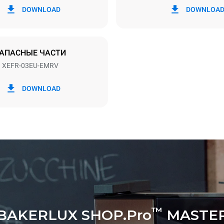
~
3,5 kW
DOWNLOAD
DOWNLOA
АПАСНЫЕ ЧАСТИ
XEFR-03EU-EMRV
в кВт·ч
Выбросы CO2
DOWNLOAD
ень
0 Кг CO2/день
Оценка включает только пр
выбросы, производимые печ
Косвенные выбросы зависят
энергетического микса сети,
она подключена; последние 
устранены путем выбора по
энергии, производимой из
возобновляемых источников
™
BAKERLUX SHOP.Pro
MASTE