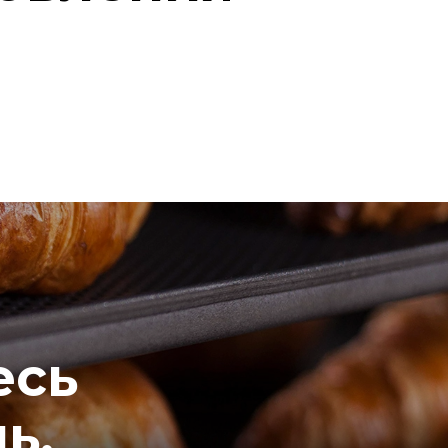
есь
нь.