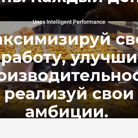
Unox Intelligent Performance
ксимизируй с
работу, улучши
оизводительнос
реализуй свои
амбиции.