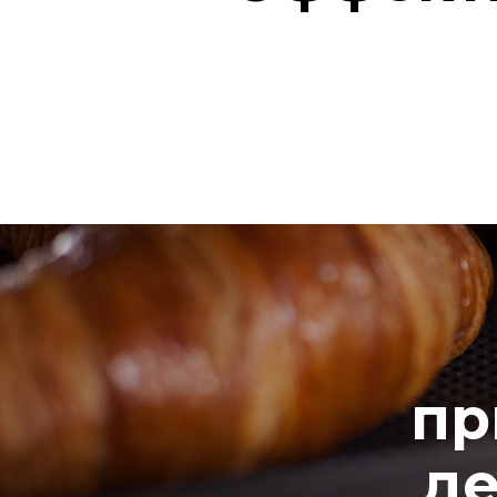
пр
де