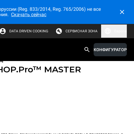
ссии (Reg. 833/2014, Reg. 765/2006) не все
ния.
Скачать сейчас
DATA DRIVEN COOKING
СЕРВИСНАЯ ЗОНА
Европа
КОНФИГУРАТОР
е конвекционные печи с
м
HOP.Pro™
MASTER