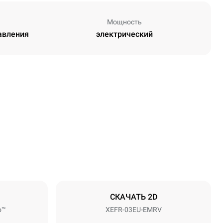
Мощность
равления
электрический
Высота
427 mm
Расстояние между лотками
75 mm
СКАЧАТЬ 2D
o™
XEFR-03EU-EMRV
Частота