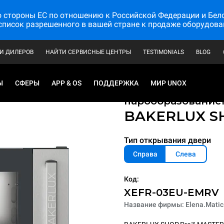
стороны ЕС по отношению к Российской Федерации и Белору
список разрешенного в вашей стране к продаже оборудова
И ДИЛЕРОВ
НАЙТИ СЕРВИСНЫЕ ЦЕНТРЫ
TESTIMONIALS
BLOG
Ы
СФЕРЫ
APP & OS
ПОДДЕРЖКА
МИР UNOX
Профессиональны
парообразование
BAKERLUX S
Тип открывания двери
Справа
Слева
Код:
XEFR-03EU-EMRV
Название фирмы: Elena.Matic