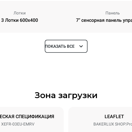
Лотки
Панель
3 Лотки 600x400
7" сенсорная панель уп
ПОКАЗАТЬ ВСЕ
Глубина
811 mm
Зона загрузки
уровней
Размер противня
600x400
ЕСКАЯ СПЕЦИФИКАЦИЯ
LEAFLET
XEFR-03EU-EMRV
BAKERLUX SHOP.Pr
Příkon