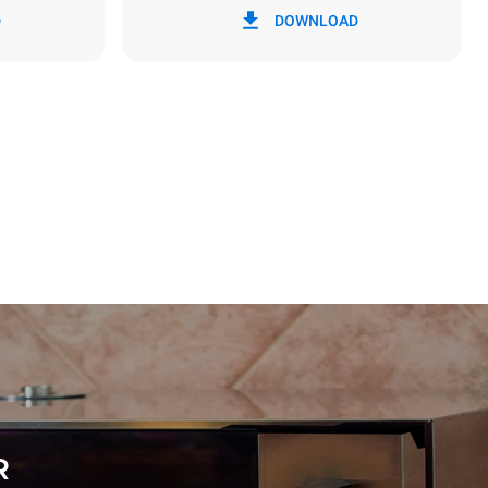
50 / 60 Hz
D
DOWNLOAD
Рассчитано с учетом ежедневного
использования печи (300 дней в году):
8 средних загрузок круассанов
ямые
ью.
 от
 к которой
могут быть
купки
.
R