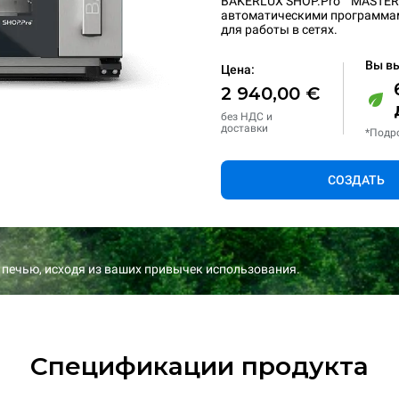
BAKERLUX SHOP.Pro™ MASTER э
автоматическими программам
для работы в сетях.
Вы в
Цена:
2 940,00 €
без НДС и
доставки
*Подр
СОЗДАТЬ
 печью, исходя из ваших привычек использования.
Спецификации продукта