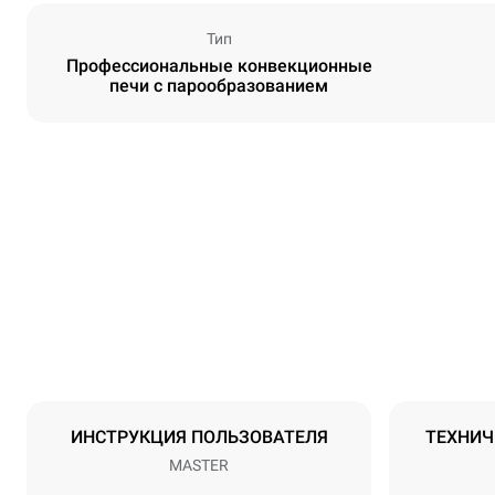
Тип
Профессиональные конвекционные
печи с парообразованием
Размеры
Ширина
800 mm
Масса
46 kg
Спецификации противней
Количество 
3
ИНСТРУКЦИЯ ПОЛЬЗОВАТЕЛЯ
ТЕХНИЧ
MASTER
Мощность
Напряжение