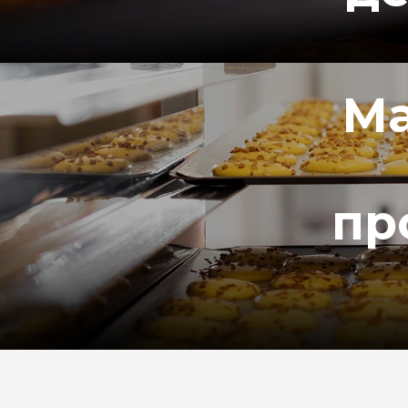
Ма
пр