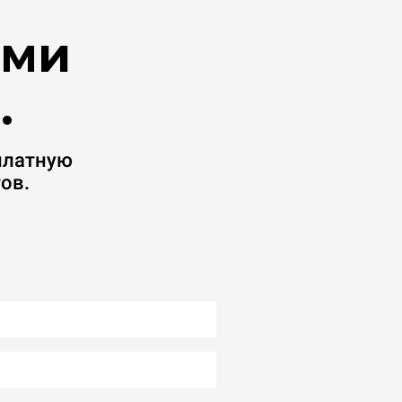
ими
.
платную
ов.