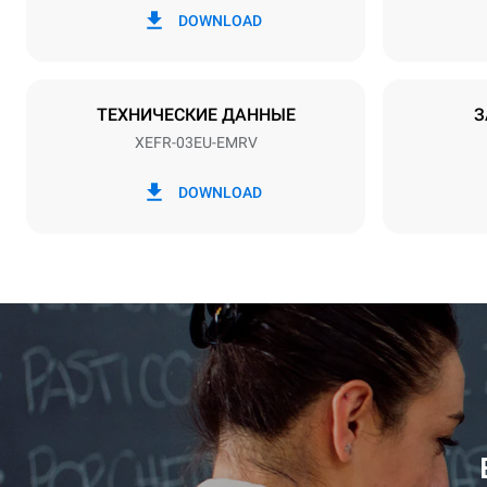
220-240V 1
DOWNLOAD
Тип вилки
Schuko | ✓
ТЕХНИЧЕСКИЕ ДАННЫЕ
З
XEFR-03EU-EMRV
*
Потребление в квт·ч и выбросы co2
Потребление 
DOWNLOAD
6,4 кВт·ч/д