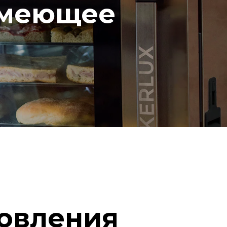
умеющее
овления