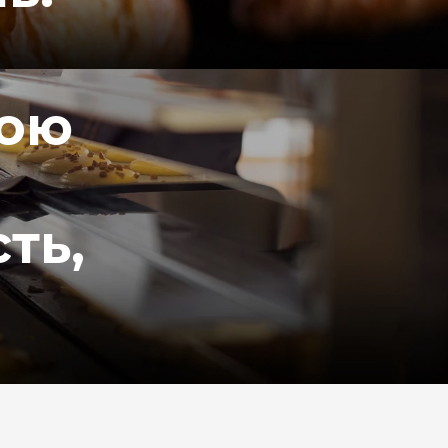
вою
ть,