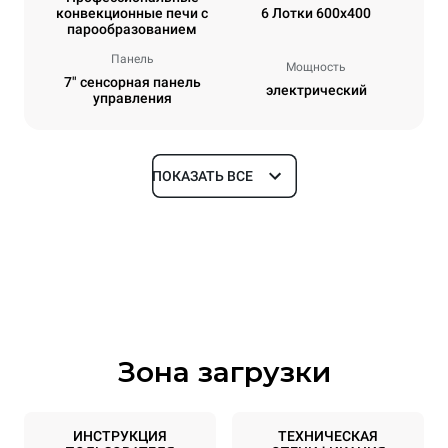
конвекционные печи с
6 Лотки 600x400
парообразованием
Панель
Мощность
7" сенсорная панель
электрический
управления
ПОКАЗАТЬ ВСЕ
Размеры
Ширина
Глубина
800 mm
811 mm
Высота
Масса
682 mm
72 kg
Зона загрузки
Спецификации противней
Количество уровней
Размер противня
6
600x400
ИНСТРУКЦИЯ
ТЕХНИЧЕСКАЯ