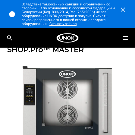
Вследствие таможенных санкций и ограничений со
стороны ЕС по отношению к Российской Федерации и
Белоруссии (Reg. 833/2014, Reg. 765/2006) не все
оборудование UNOX доступно к покупке. Скачать
список разрешенного в вашей стране к продаже
оборудования.
Скачать сейчас
Профессиональные конвекционные печи с
BAKERLUX
парообразованием
SHOP.Pro™
MASTER