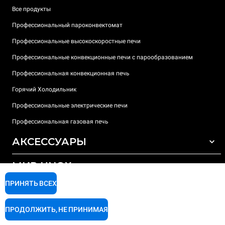
Все продукты
Профессиональный пароконвектомат
Профессиональные высокоскоростные печи
Профессиональные конвекционные печи с парообразованием
Профессиональная конвекционная печь
Горячий Холодильник
Профессиональные электрические печи
Профессиональная газовая печь
АКСЕССУАРЫ
МИР UNOX
ВСЕ АКСЕССУАРЫ
Моющие средства для автоматической мойки
ПРИНЯТЬ ВСЕХ
ПОДДЕРЖКА
Наши офисы по всему миру
Моющие средства для мойки вручную
ПРОДОЛЖИТЬ, НЕ ПРИНИМАЯ
Ионообменный фильтр
Гарантия Unox