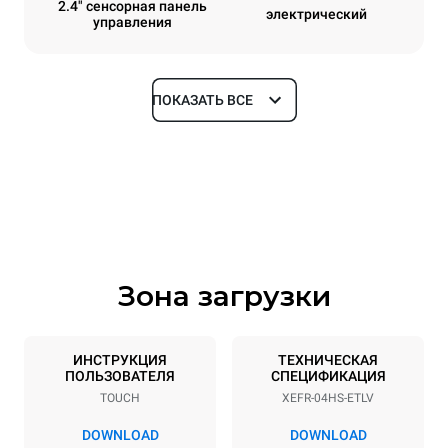
2.4" сенсорная панель
электрический
управления
ПОКАЗАТЬ ВСЕ
Размеры
Ширина
Глубина
600 mm
669 mm
Высота
Масса
502 mm
39 kg
Зона загрузки
Спецификации противней
Количество уровней
Размер противня
4
460x330
ИНСТРУКЦИЯ
ТЕХНИЧЕСКАЯ
ПОЛЬЗОВАТЕЛЯ
СПЕЦИФИКАЦИЯ
Расстояние между лотками
TOUCH
XEFR-04HS-ETLV
75 mm
DOWNLOAD
DOWNLOAD