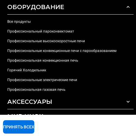
ОБОРУДОВАНИЕ
Все продукты
Профессиональный пароконвектомат
Профессиональные высокоскоростные печи
Профессиональные конвекционные печи с парообразованием
Профессиональная конвекционная печь
Горячий Холодильник
Профессиональные электрические печи
Профессиональная газовая печь
АКСЕССУАРЫ
МИР UNOX
ВСЕ АКСЕССУАРЫ
Моющие средства для автоматической мойки
ПРИНЯТЬ ВСЕХ
ПОДДЕРЖКА
Наши офисы по всему миру
Моющие средства для мойки вручную