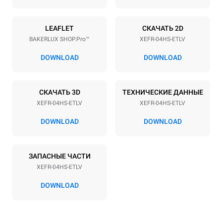
Мощность
LEAFLET
СКАЧАТЬ 2D
Напряжение
Příkon
BAKERLUX SHOP.Pro™
XEFR-04HS-ETLV
220-240V 1~
3,5 kW
DOWNLOAD
DOWNLOAD
Частота
Тип вилки
50 / 60 Hz
Schuko | ✓
СКАЧАТЬ 3D
ТЕХНИЧЕСКИЕ ДАННЫЕ
XEFR-04HS-ETLV
XEFR-04HS-ETLV
*
Потребление в квт·ч и выбросы co2
DOWNLOAD
DOWNLOAD
Потребление в кВт·ч
Выбросы CO2
6,6 кВт·ч/день
0 Кг CO2/день
Оценка включает только
ЗАПАСНЫЕ ЧАСТИ
прямые выбросы,
производимые печью.
XEFR-04HS-ETLV
Косвенные выбросы
зависят от
DOWNLOAD
энергетического микса
сети, к которой она
подключена; последние
могут быть устранены
путем выбора покупки