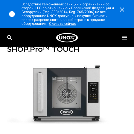
Вследствие таможенных санкций и ограничений со
стороны ЕС по отношению к Российской Федерации и
Белоруссии (Reg. 833/2014, Reg. 765/2006) не все
оборудование UNOX доступно к покупке. Скачать
список разрешенного в вашей стране к продаже
оборудования.
Скачать сейчас
Профессиональные конвекционные печи с
BAKERLUX
парообразованием
SHOP.Pro™
TOUCH