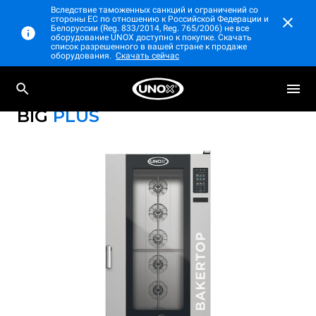
Вследствие таможенных санкций и ограничений со
стороны ЕС по отношению к Российской Федерации и
Белоруссии (Reg. 833/2014, Reg. 765/2006) не все
оборудование UNOX доступно к покупке. Скачать
список разрешенного в вашей стране к продаже
оборудования.
Скачать сейчас
Профессиональный пароконвектомат с
BAKERTOP MIND.Maps™
тележкой
BIG
PLUS