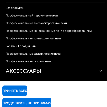
Все продукты
Профессиональный пароконвектомат
Профессиональные высокоскоростные печи
Профессиональные конвекционные печи с парообразованием
Профессиональная конвекционная печь
Горячий Холодильник
Профессиональные электрические печи
Профессиональная газовая печь
АКСЕССУАРЫ
МИР UNOX
ВСЕ АКСЕССУАРЫ
Моющие средства для автоматической мойки
ПРИНЯТЬ ВСЕХ
ПОДДЕРЖКА
Наши офисы по всему миру
Моющие средства для мойки вручную
ПРОДОЛЖИТЬ, НЕ ПРИНИМАЯ
Ионообменный фильтр
Гарантия Unox