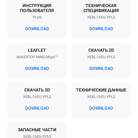
16
600x400
ИНСТРУКЦИЯ
ТЕХНИЧЕСКАЯ
ПОЛЬЗОВАТЕЛЯ
СПЕЦИФИКАЦИЯ
Расстояние между лотками
PLUS
XEBL-16EU-YPLS
81.5 mm
DOWNLOAD
DOWNLOAD
Мощность
LEAFLET
СКАЧАТЬ 2D
Напряжение
Příkon
BAKERTOP MIND.Maps™
XEBL-16EU-YPLS
380-415V 3N~
38,5 kW
DOWNLOAD
DOWNLOAD
Частота
Тип вилки
50 / 60 Hz
X | ✓
СКАЧАТЬ 3D
ТЕХНИЧЕСКИЕ ДАННЫЕ
XEBL-16EU-YPLS
XEBL-16EU-YPLS
*
Потребление в квт·ч и выбросы co2
DOWNLOAD
DOWNLOAD
Потребление в кВт·ч
Выбросы CO2
27,3 кВт·ч/день
0 Кг CO2/день
Оценка включает только
ЗАПАСНЫЕ ЧАСТИ
прямые выбросы,
производимые печью.
XEBL-16EU-YPLS