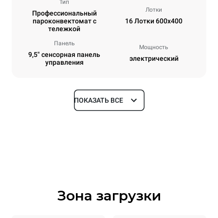
Тип
Лотки
Профессиональный
пароконвектомат с
16 Лотки 600x400
тележкой
Панель
Мощность
9,5" сенсорная панель
электрический
управления
ПОКАЗАТЬ ВСЕ
Размеры
Ширина
Глубина
892 mm
925 mm
Высота
Масса
1875 mm
292 kg
Зона загрузки
Спецификации противней
Количество уровней
Размер противня