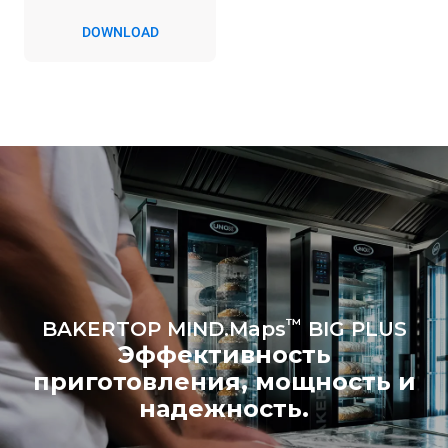
Косвенные выбросы
зависят от
DOWNLOAD
энергетического микса
сети, к которой она
подключена; последние
могут быть устранены
путем выбора покупки
энергии, производимой из
возобновляемых
источников.
Greenhouse
Gas Protocol
™
BAKERTOP MIND.Maps
BIG PLUS
Эффективность
приготовления, мощность и
надежность.