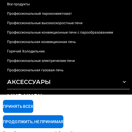
Все продукты
Профессиональный пароконвектомат
Профессиональные высокоскоростные печи
Профессиональные конвекционные печи с парообразованием
Профессиональная конвекционная печь
Горячий Холодильник
Профессиональные электрические печи
Профессиональная газовая печь
АКСЕССУАРЫ
МИР UNOX
ВСЕ АКСЕССУАРЫ
Моющие средства для автоматической мойки
ПРИНЯТЬ ВСЕХ
ПОДДЕРЖКА
Наши офисы по всему миру
Моющие средства для мойки вручную
ПРОДОЛЖИТЬ, НЕ ПРИНИМАЯ
Ионообменный фильтр
Гарантия Unox