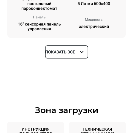
настольный
5 Лотки 600x400
пароконвектомат
Панель
Мощность
16" сенсорная панель
электрический
управления
ПОКАЗАТЬ ВСЕ
Размеры
Ширина
Глубина
860 mm
1018 mm
Высота
Масса
789 mm
100 kg
Зона загрузки
Спецификации противней
Количество уровней
Размер противня
5
600x400
ИНСТРУКЦИЯ
ТЕХНИЧЕСКАЯ