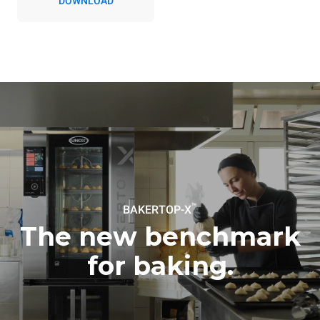
DOWNLOAD
зависят от
энергетического микса
сети, к которой она
подключена; последние
могут быть устранены
путем выбора покупки
энергии, производимой из
возобновляемых
источников.
Greenhouse
Gas Protocol
Рассчитано с учетом
Рассчитано с учетом
ежедневного использования
следующих еженедельных
печи (300 дней в году):
циклов мойки (42 недели/год):
8 средних загрузок
1 короткая мойка
круассанов
™
BAKERTOP-X
The new benchmark
for baking.