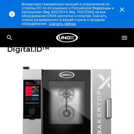
Вследствие таможенных санкций и ограничений со
стороны ЕС по отношению к Российской Федерации и
Белоруссии (Reg. 833/2014, Reg. 765/2006) не все
оборудование UNOX доступно к покупке. Скачать
список разрешенного в вашей стране к продаже
оборудования.
Скачать сейчас
Профессиональный настольный
BAKERTOP-X™
пароконвектомат
Digital.ID™