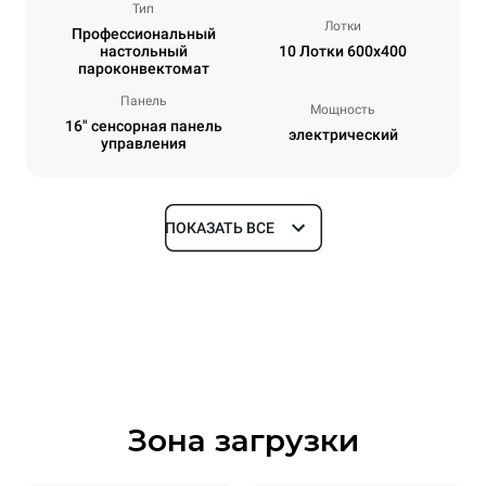
Тип
Лотки
Профессиональный
настольный
10 Лотки 600x400
пароконвектомат
Панель
Мощность
16" сенсорная панель
электрический
управления
ПОКАЗАТЬ ВСЕ
Размеры
Ширина
Глубина
860 mm
1018 mm
Высота
Масса
1219 mm
178 kg
Зона загрузки
Спецификации противней
Количество уровней
Размер противня