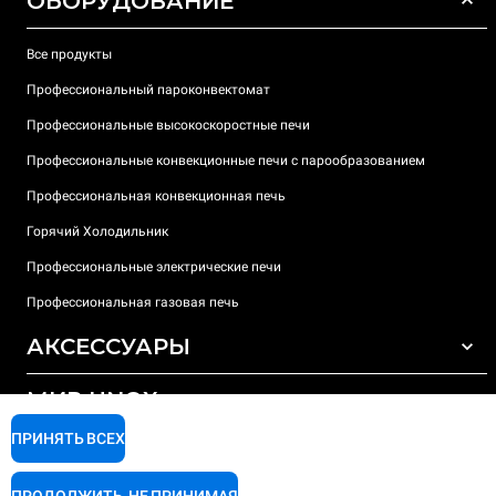
ОБОРУДОВАНИЕ
Все продукты
Профессиональный пароконвектомат
Профессиональные высокоскоростные печи
Профессиональные конвекционные печи с парообразованием
Профессиональная конвекционная печь
Горячий Холодильник
Профессиональные электрические печи
Профессиональная газовая печь
АКСЕССУАРЫ
МИР UNOX
ВСЕ АКСЕССУАРЫ
Моющие средства для автоматической мойки
ПРИНЯТЬ ВСЕХ
ПОДДЕРЖКА
Наши офисы по всему миру
Моющие средства для мойки вручную