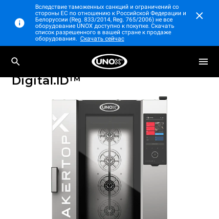
Вследствие таможенных санкций и ограничений со
стороны ЕС по отношению к Российской Федерации и
Белоруссии (Reg. 833/2014, Reg. 765/2006) не все
оборудование UNOX доступно к покупке. Скачать
список разрешенного в вашей стране к продаже
оборудования.
Скачать сейчас
Профессиональный настольный
BAKERTOP-X™
пароконвектомат
Digital.ID™