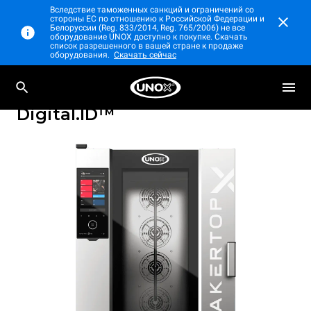
Вследствие таможенных санкций и ограничений со
стороны ЕС по отношению к Российской Федерации и
Белоруссии (Reg. 833/2014, Reg. 765/2006) не все
оборудование UNOX доступно к покупке. Скачать
список разрешенного в вашей стране к продаже
оборудования.
Скачать сейчас
Профессиональный настольный
BAKERTOP-X™
пароконвектомат
Digital.ID™