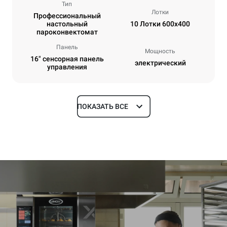
Тип
Лотки
Профессиональный
настольный
10 Лотки 600x400
пароконвектомат
Панель
Мощность
16" сенсорная панель
электрический
управления
ПОКАЗАТЬ ВСЕ
Размеры
Ширина
Глубина
860 mm
1018 mm
Высота
Масса
1219 mm
178 kg
Спецификации противней
Количество уровней
Размер противня