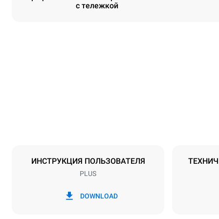
с тележкой
Размеры
Ширина
892 mm
Масса
339 kg
Спецификации противней
Количество 
20
ИНСТРУКЦИЯ ПОЛЬЗОВАТЕЛЯ
ТЕХНИЧ
PLUS
Мощность
Напряжение
380-415V 3
DOWNLOAD
Тип вилки