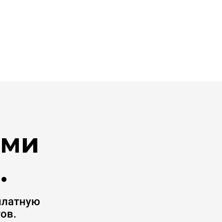
ими
.
платную
ов.