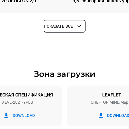
20 Лотки GN 2/1
9,5" сенсорная панель уп
ПОКАЗАТЬ ВСЕ
Глубина
1164 mm
Зона загрузки
уровней
Размер противня
GN 2/1
ЕСКАЯ СПЕЦИФИКАЦИЯ
LEAFLET
XEVL-2021-YPLS
CHEFTOP MIND.Map
Příkon
N~
65 kW
DOWNLOAD
DOWNLOA