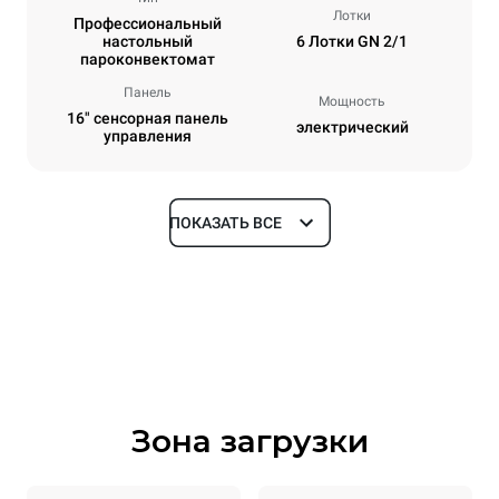
Лотки
Профессиональный
настольный
6 Лотки GN 2/1
пароконвектомат
Панель
Мощность
16" сенсорная панель
электрический
управления
ПОКАЗАТЬ ВСЕ
Размеры
Ширина
Глубина
860 mm
1180 mm
Высота
Масса
849 mm
150 kg
Зона загрузки
Спецификации противней
Количество уровней
Размер противня