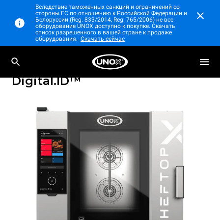
Вследствие таможенных санкций и ограничений со
стороны ЕС по отношению к Российской Федерации и
Белоруссии (Reg. 833/2014, Reg. 765/2006) не все
оборудование UNOX доступно к покупке. Скачать
список разрешенного в вашей стране к продаже
оборудования.
Скачать сейчас
Профессиональный настольный
CHEFTOP-X™
пароконвектомат
Digital.ID™