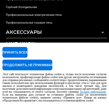
Горячий Холодильник
Профессиональные электрические печи
Профессиональная газовая печь
АКСЕССУАРЫ
МИР UNOX
ВСЕ АКСЕССУАРЫ
Моющие средства для автоматической мойки
ПРИНЯТЬ ВСЕХ
ПОДДЕРЖКА
Наши офисы по всему миру
Моющие средства для мойки вручную
ПРОДОЛЖИТЬ, НЕ ПРИНИМАЯ
Ионообменный фильтр
Гарантия Unox
Этот сайт использует технические файлы cookie и, только после получения согласия
Система обратного осмоса
Найти дилеров
пользователя, профилирующие файлы cookie или другие инструменты отслеживания
для отправки рекламных сообщений в соответствии с предпочтениями, выраженными
Найти сервисные центры
самим пользователем при использовании функций и просмотре сети и / или для цель
анализа и мониторинга поведения посетителей, в том числе третьих лиц. Для
AI Content Disclaimer
Privacy policy
Cookie policy
получения дополнительной информации и персонализации ваших предпочтений, даже
если вы отказываетесь от своего согласия, посетите страницу
Больше информации
.
Авторское право 2026 UNOX S.p.A. Все права защищены. Рег. Imp.
Если вы намерены дать согласие на установку файлов cookie (за исключением
технических файлов cookie), нажмите кнопку «Принять все». Нажав на кнопку
Падуя, № 04230750285 - REA Padova 372835 - Капитал. Soc. 5.000.000 €
«Продолжить без принятия», вы отказываетесь от установки файлов cookie.
iv - P.IVA / CF 04230750285 - IT WEEE Reg. No. IT08020000000377