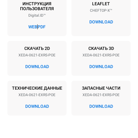
6
GN 2/1
ИНСТРУКЦИЯ
LEAFLET
ПОЛЬЗОВАТЕЛЯ
CHEFTOP-X™
Расстояние между лотками
Digital.ID™
77 mm
DOWNLOAD
WEB
PDF
Мощность
СКАЧАТЬ 2D
СКАЧАТЬ 3D
Напряжение
Příkon
XEDA-0621-EXRS-POE
XEDA-0621-EXRS-POE
380-415V 3N~ / 220-240V
23,1 kW
3~
DOWNLOAD
DOWNLOAD
Частота
Тип вилки
50 / 60 Hz
НЕ ВКЛЮЧЕНО
ТЕХНИЧЕСКИЕ ДАННЫЕ
ЗАПАСНЫЕ ЧАСТИ
XEDA-0621-EXRS-POE
XEDA-0621-EXRS-POE
*
Потребление в квт·ч и выбросы co2
DOWNLOAD
DOWNLOAD
Потребление в кВт·ч
Выбросы CO2
91 кВт·ч/день
0 Кг CO2/день
Оценка включает только
прямые выбросы,
производимые печью.