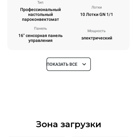
Тип
Лотки
Профессиональный
настольный
10 Лотки GN 1/1
пароконвектомат
Панель
Мощность
16" сенсорная панель
электрический
управления
ПОКАЗАТЬ ВСЕ
Размеры
Ширина
Глубина
750 mm
841 mm
Высота
Масса
1069 mm
132 kg
Зона загрузки
Спецификации противней
Количество уровней
Размер противня