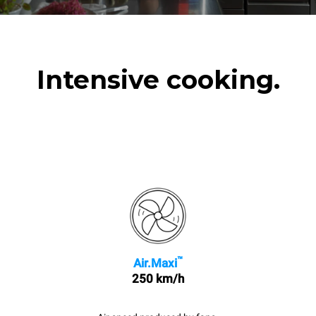
Intensive cooking.
™
Air.Maxi
250 km/h