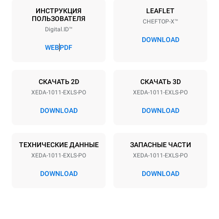
10
GN 1/1
ИНСТРУКЦИЯ
LEAFLET
ПОЛЬЗОВАТЕЛЯ
CHEFTOP-X™
Расстояние между лотками
Digital.ID™
67 mm
DOWNLOAD
WEB
PDF
Мощность
СКАЧАТЬ 2D
СКАЧАТЬ 3D
Напряжение
Příkon
XEDA-1011-EXLS-PO
XEDA-1011-EXLS-PO
380-415V 3N~ / 220-240V
19,6 kW
3~
DOWNLOAD
DOWNLOAD
Частота
Тип вилки
50 / 60 Hz
НЕ ВКЛЮЧЕНО
ТЕХНИЧЕСКИЕ ДАННЫЕ
ЗАПАСНЫЕ ЧАСТИ
XEDA-1011-EXLS-PO
XEDA-1011-EXLS-PO
*
Потребление в квт·ч и выбросы co2
DOWNLOAD
DOWNLOAD
Потребление в кВт·ч
Выбросы CO2
38,8 кВт·ч/день
0 Кг CO2/день
Оценка включает только
прямые выбросы,