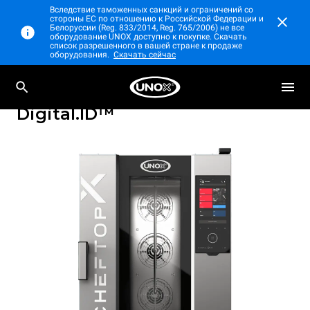
Вследствие таможенных санкций и ограничений со
стороны ЕС по отношению к Российской Федерации и
Белоруссии (Reg. 833/2014, Reg. 765/2006) не все
оборудование UNOX доступно к покупке. Скачать
список разрешенного в вашей стране к продаже
оборудования.
Скачать сейчас
Профессиональный настольный
CHEFTOP-X™
пароконвектомат
Digital.ID™