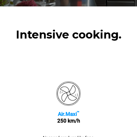
Intensive cooking.
™
Air.Maxi
250 km/h