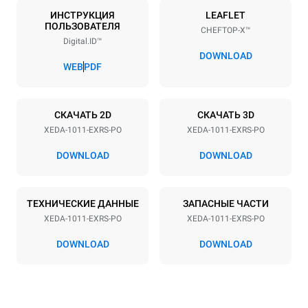
10
GN 1/1
ИНСТРУКЦИЯ
LEAFLET
ПОЛЬЗОВАТЕЛЯ
CHEFTOP-X™
Расстояние между лотками
Digital.ID™
67 mm
DOWNLOAD
WEB
PDF
Мощность
СКАЧАТЬ 2D
СКАЧАТЬ 3D
Напряжение
Příkon
XEDA-1011-EXRS-PO
XEDA-1011-EXRS-PO
380-415V 3N~ / 220-240V
19,6 kW
3~
DOWNLOAD
DOWNLOAD
Частота
Тип вилки
50 / 60 Hz
НЕ ВКЛЮЧЕНО
ТЕХНИЧЕСКИЕ ДАННЫЕ
ЗАПАСНЫЕ ЧАСТИ
XEDA-1011-EXRS-PO
XEDA-1011-EXRS-PO
*
Потребление в квт·ч и выбросы co2
DOWNLOAD
DOWNLOAD
Потребление в кВт·ч
Выбросы CO2
38,8 кВт·ч/день
0 Кг CO2/день
Оценка включает только
прямые выбросы,