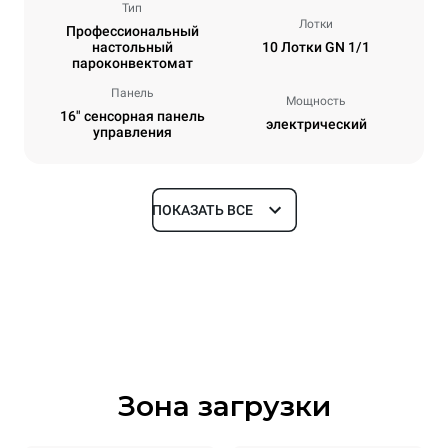
Тип
Лотки
Профессиональный
настольный
10 Лотки GN 1/1
пароконвектомат
Панель
Мощность
16" сенсорная панель
электрический
управления
ПОКАЗАТЬ ВСЕ
Размеры
Ширина
Глубина
750 mm
841 mm
Высота
Масса
1069 mm
132 kg
Зона загрузки
Спецификации противней
Количество уровней
Размер противня