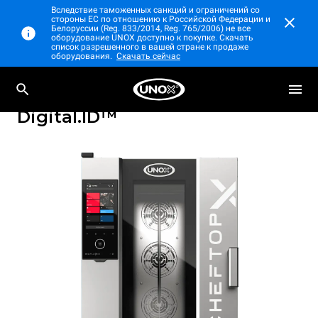
Вследствие таможенных санкций и ограничений со
стороны ЕС по отношению к Российской Федерации и
Белоруссии (Reg. 833/2014, Reg. 765/2006) не все
оборудование UNOX доступно к покупке. Скачать
список разрешенного в вашей стране к продаже
оборудования.
Скачать сейчас
Профессиональный настольный
CHEFTOP-X™
пароконвектомат
Digital.ID™