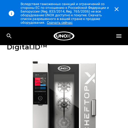
Вследствие таможенных санкций и ограничений со
стороны ЕС по отношению к Российской Федерации и
Белоруссии (Reg. 833/2014, Reg. 765/2006) не все
оборудование UNOX доступно к покупке. Скачать
список разрешенного в вашей стране к продаже
оборудования.
Скачать сейчас
Профессиональный настольный
CHEFTOP-X™
пароконвектомат
Digital.ID™