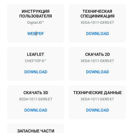
Количество уровней
Размер противня
10
GN 1/1
ИНСТРУКЦИЯ
ТЕХНИЧЕСКАЯ
ПОЛЬЗОВАТЕЛЯ
СПЕЦИФИКАЦИЯ
Расстояние между лотками
Digital.ID™
XEDA-1011-GXRS-ET
67 mm
WEB
PDF
DOWNLOAD
Мощность
LEAFLET
СКАЧАТЬ 2D
Напряжение
Příkon
CHEFTOP-X™
XEDA-1011-GXRS-ET
220-240V 1~
1,8 kW
DOWNLOAD
DOWNLOAD
Частота
Мощность газ
50 / 60 Hz
25
Тип вилки
СКАЧАТЬ 3D
ТЕХНИЧЕСКИЕ ДАННЫЕ
Schuko | ✓
XEDA-1011-GXRS-ET
XEDA-1011-GXRS-ET
DOWNLOAD
DOWNLOAD
*
Потребление в квт·ч и выбросы co2
ЗАПАСНЫЕ ЧАСТИ
Потребление в кВт·ч
Выбросы CO2