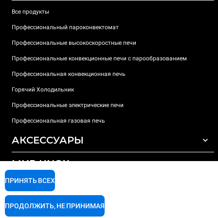
Все продукты
Профессиональный пароконвектомат
Профессиональные высокоскоростные печи
Профессиональные конвекционные печи с парообразованием
Профессиональная конвекционная печь
Горячий Холодильник
Профессиональные электрические печи
Профессиональная газовая печь
АКСЕССУАРЫ
МИР UNOX
ВСЕ АКСЕССУАРЫ
Моющие средства для автоматической мойки
ПРИНЯТЬ ВСЕХ
ПОДДЕРЖКА
Наши офисы по всему миру
Моющие средства для мойки вручную
ПРОДОЛЖИТЬ, НЕ ПРИНИМАЯ
Ионообменный фильтр
Гарантия Unox