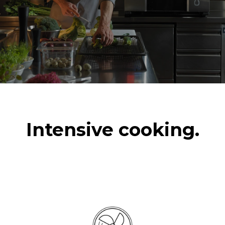
(загрузка 20%)
1 полная загрузка
жареного картофеля
3 полные загрузки блюд
на пару
2 часа работы пустой
печи при 180 °C
Intensive cooking.