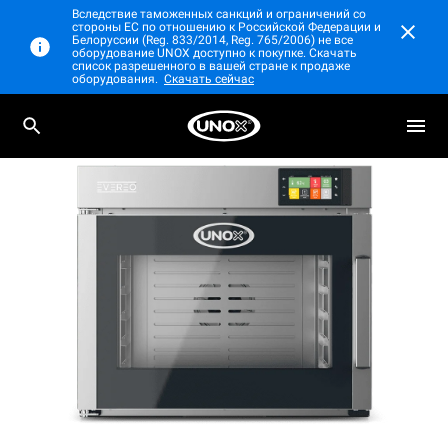
Вследствие таможенных санкций и ограничений со
стороны ЕС по отношению к Российской Федерации и
Белоруссии (Reg. 833/2014, Reg. 765/2006) не все
оборудование UNOX доступно к покупке. Скачать
список разрешенного в вашей стране к продаже
оборудования.
Скачать сейчас
EVEREO®
Горячий Холодильник