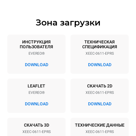
Зона загрузки
Спецификации противней
Количество уровней
Размер противня
6
GN 1/1
ИНСТРУКЦИЯ
ТЕХНИЧЕСКАЯ
ПОЛЬЗОВАТЕЛЯ
СПЕЦИФИКАЦИЯ
Расстояние между лотками
EVEREO®
XEEC-0611-EPRS
67 mm
DOWNLOAD
DOWNLOAD
Мощность
LEAFLET
СКАЧАТЬ 2D
Напряжение
Příkon
EVEREO®
XEEC-0611-EPRS
220-240V 1~
2,9 kW
DOWNLOAD
DOWNLOAD
Частота
Тип вилки
50 / 60 Hz
Type G | H07RN-F
СКАЧАТЬ 3D
ТЕХНИЧЕСКИЕ ДАННЫЕ
XEEC-0611-EPRS
XEEC-0611-EPRS