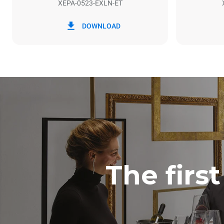
XEPA-0523-EXLN-ET
*
Потребление в квт·ч и выбросы co2
Потребление 
DOWNLOAD
15 кВт·ч/д
Рассчитано 
еженедельных
7 длинных 
The firs