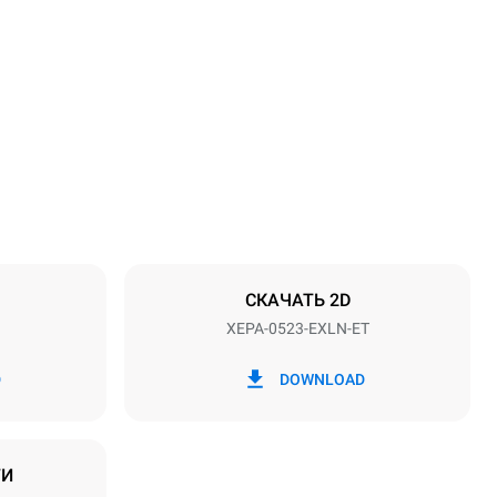
Высота
811 mm
Расстояние между лотками
70 mm
СКАЧАТЬ 2D
XEPA-0523-EXLN-ET
Частота
50 Hz
D
DOWNLOAD
ТИ