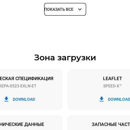
ПОКАЗАТЬ ВСЕ
Глубина
740 mm
Зона загрузки
уровней
Размер противня
GN 2/3
ЕСКАЯ СПЕЦИФИКАЦИЯ
LEAFLET
XEPA-0523-EXLN-ET
SPEED-X™
Příkon
3N~ / 220-240V 3~
9,5 kW
DOWNLOAD
DOWNLOA
ЕНО
НИЧЕСКИЕ ДАННЫЕ
ЗАПАСНЫЕ ЧАС