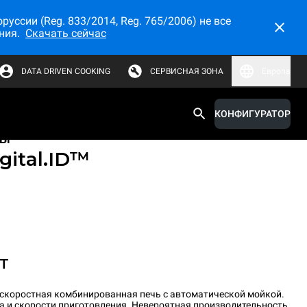
ссии (Reg. 833/2014, Reg. 765/2006) не все
ния.
Скачать сейчас
DATA DRIVEN COOKING
СЕРВИСНАЯ ЗОНА
Европа
КОНФИГУРАТОР
ые высокоскоростные
ты
gital.ID™
ET
оскоростная комбинированная печь с автоматической мойкой.
а и скорости приготовления. Невероятная производительность