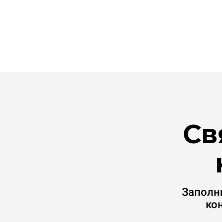
Св
Заполн
ко