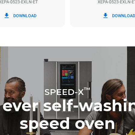
XEPA-0523-EXLN-ET
XEPA-0523-EXLN-E
в кВт·ч
Выбросы CO2
DOWNLOAD
DOWNLOA
ень
0 Кг CO2/день
Оценка включает только пр
выбросы, производимые печ
Косвенные выбросы зависят
энергетического микса сети,
она подключена; последние 
устранены путем выбора по
энергии, производимой из
возобновляемых источников
с учетом следующих
 циклов мойки (42 недели/год):
моек
™
SPEED-X
t ever self-wash
speed oven