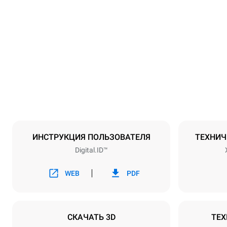
Размеры
Ширина
535 mm
Масса
107 kg
Спецификации противней
Количество 
5
ИНСТРУКЦИЯ ПОЛЬЗОВАТЕЛЯ
ТЕХНИЧ
Digital.ID™
Мощность
Напряжение
380-415VV 
WEB
PDF
Тип вилки
НЕ ВКЛЮЧ
СКАЧАТЬ 3D
ТЕХ