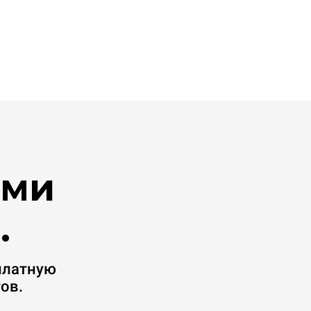
ими
.
платную
ов.