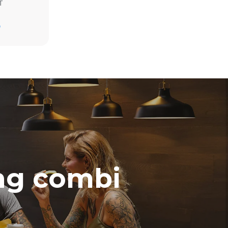
T
Рассчитано с учетом ежедневного
использования печи (300 дней в году):
D
3ч приготовления в комбинированном
режиме (160 °C, 50% влажности)
ямые
3ч в режиме MULTI.Speed (260°C, 60%
ью.
микроволн)
 от
 к которой
могут быть
купки
.
ing combi