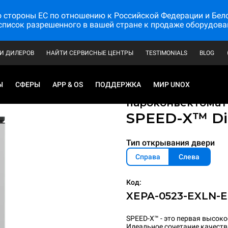
стороны ЕС по отношению к Российской Федерации и Белору
список разрешенного в вашей стране к продаже оборудова
И ДИЛЕРОВ
НАЙТИ СЕРВИСНЫЕ ЦЕНТРЫ
TESTIMONIALS
BLOG
Ы
СФЕРЫ
APP & OS
ПОДДЕРЖКА
МИР UNOX
Профессиональн
пароконвектома
SPEED-X™
Di
Тип открывания двери
Справа
Слева
Код:
XEPA-0523-EXLN-
SPEED-X™ - это первая высок
Идеальное сочетание качеств