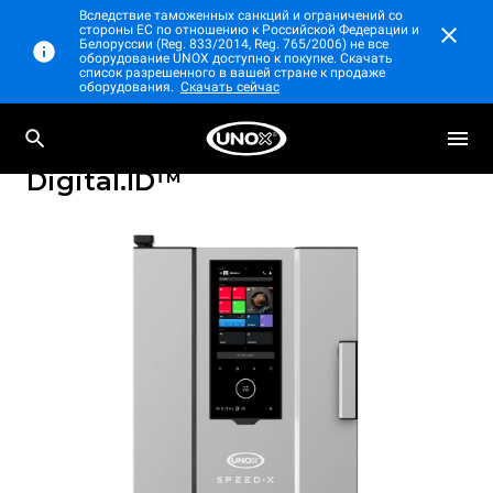
Вследствие таможенных санкций и ограничений со
стороны ЕС по отношению к Российской Федерации и
Белоруссии (Reg. 833/2014, Reg. 765/2006) не все
оборудование UNOX доступно к покупке. Скачать
список разрешенного в вашей стране к продаже
оборудования.
Скачать сейчас
Профессиональные высокоскоростные
SPEED-X™
пароконвектоматы
Digital.ID™