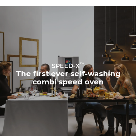
энергии, производимой из
возобновляемых
источников.
Greenhouse
Gas Protocol
™
SPEED-X
The first ever self-washing
combi speed oven