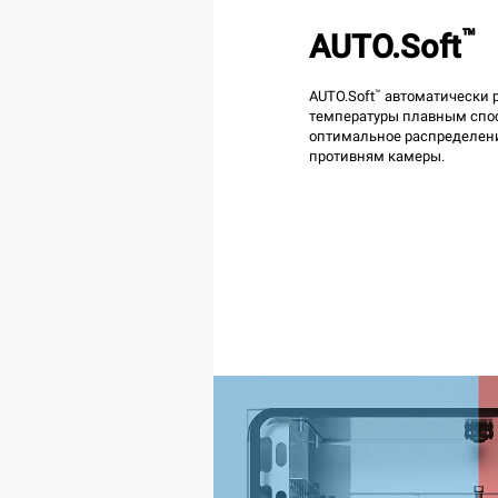
™
AUTO.Soft
™
AUTO.Soft
автоматически 
температуры плавным спос
оптимальное распределени
противням камеры.