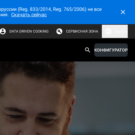
ссии (Reg. 833/2014, Reg. 765/2006) не все
ния.
Скачать сейчас
DATA DRIVEN COOKING
СЕРВИСНАЯ ЗОНА
Европа
КОНФИГУРАТОР