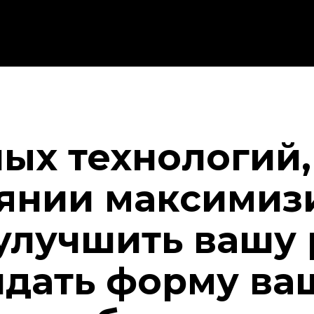
ных технологий,
оянии максимиз
 улучшить вашу 
идать форму ва