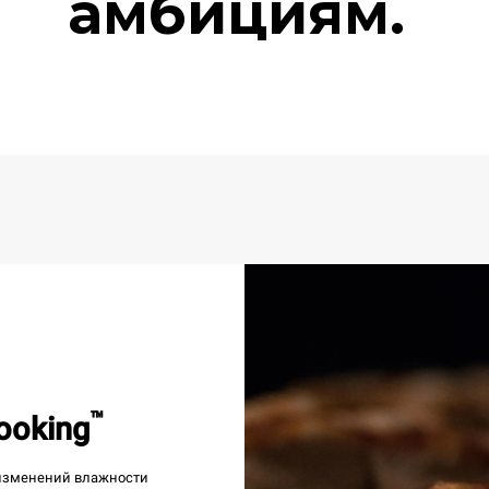
амбициям.
™
ooking
изменений влажности