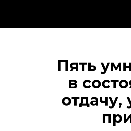
Пять ум
в сост
отдачу,
пр