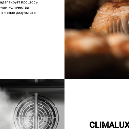
 адаптирует процессы
ении количества
ентичные результаты
CLIMALU