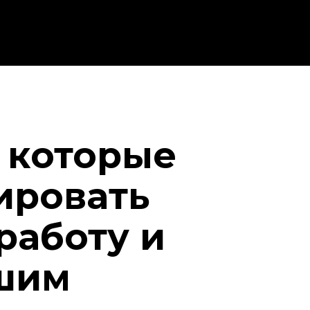
 которые
ировать
работу и
шим