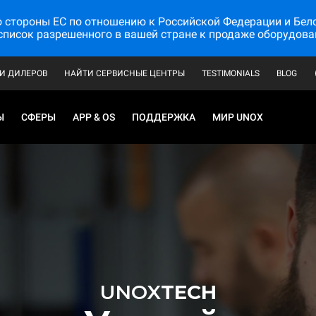
стороны ЕС по отношению к Российской Федерации и Белору
список разрешенного в вашей стране к продаже оборудова
И ДИЛЕРОВ
НАЙТИ СЕРВИСНЫЕ ЦЕНТРЫ
TESTIMONIALS
BLOG
Ы
СФЕРЫ
APP & OS
ПОДДЕРЖКА
МИР UNOX
UNOX
TECH