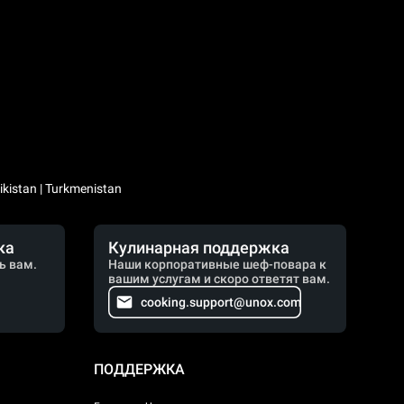
kistan | Turkmenistan
ка
Кулинарная поддержка
ь вам.
Наши корпоративные шеф-повара к
вашим услугам и скоро ответят вам.
cooking.support@unox.com
ПОДДЕРЖКА