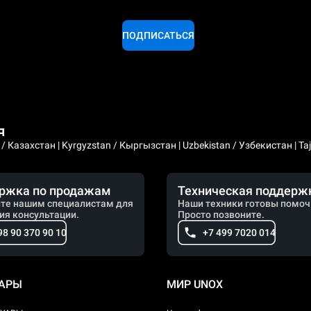
ПОДПИСАТЬСЯ
я
 Казахстан | Kyrgyzstan / Кыргызстан | Uzbekistan / Узбекистан | Taji
ржка по продажам
Техническая поддерж
те нашим специалистам для
Наши техники готовы помоч
ия консультации.
Просто позвоните.
98 90 370 90 10
+7 499 7020 014
УАРЫ
МИР UNOX