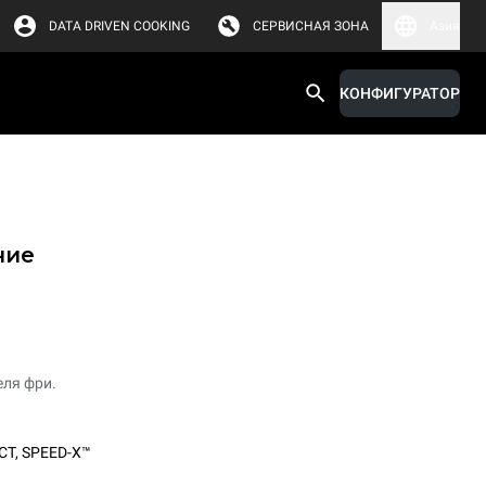
DATA DRIVEN COOKING
СЕРВИСНАЯ ЗОНА
Азия
КОНФИГУРАТОР
ние
еля фри.
CT
,
SPEED-X™