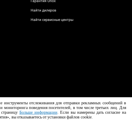
Гарантия Unox
Найти дилеров
Найти сервисные центры
угие инструменты отслеживания для отправки рекламных сообщений в
и мониторинга поведения посетителей, в том числе третьих лиц. Для
AI Content Disclaimer
Privacy policy
Cookie policy
е страницу
Больше информации
. Если вы намерены дать согласие на
ия», вы отказываетесь от установки файлов cookie.