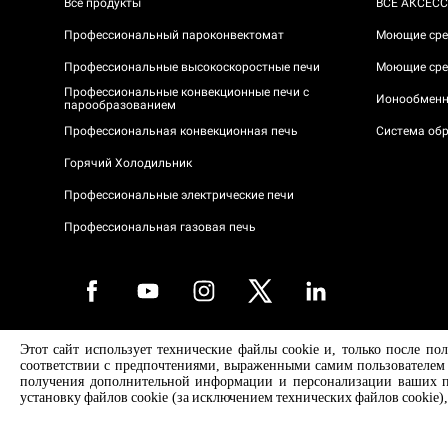
Все продукты
ВСЕ АКСЕС
Профессиональный пароконвектомат
Моющие сре
Профессиональные высокоскоростные печи
Моющие сре
Профессиональные конвекционные печи с
Ионообменн
парообразованием
Профессиональная конвекционная печь
Система обр
Горячий Холодильник
Профессиональные электрические печи
Профессиональная газовая печь
Этот сайт использует технические файлы cookie и, только после п
Авторское право 2026 UNOX S.p.A. Все права защищены. Рег. Imp. 
соответствии с предпочтениями, выраженными самим пользователем п
№ 04230750285 - REA Padova 372835 - Капитал. Soc. 5.000.000 € iv -
получения дополнительной информации и персонализации ваших пре
CF 04230750285 - IT WEEE Reg. No. IT08020000000377
установку файлов cookie (за исключением технических файлов cookie)