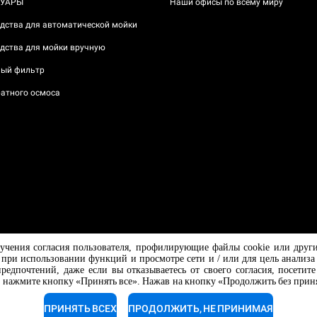
СУАРЫ
Наши офисы по всему миру
дства для автоматической мойки
дства для мойки вручную
ый фильтр
атного осмоса
олучения согласия пользователя, профилирующие файлы cookie или др
Падуя,
ри использовании функций и просмотре сети и / или для цель анализа 
 P.IVA /
дпочтений, даже если вы отказываетесь от своего согласия, посетит
, нажмите кнопку «Принять все». Нажав на кнопку «Продолжить без принят
ПРИНЯТЬ ВСЕХ
ПРОДОЛЖИТЬ, НЕ ПРИНИМАЯ