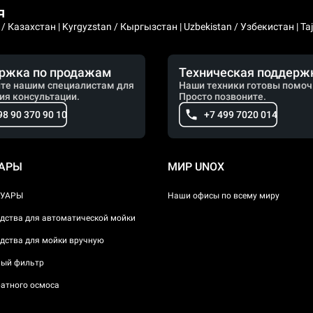
я
 Казахстан | Kyrgyzstan / Кыргызстан | Uzbekistan / Узбекистан | Taji
ржка по продажам
Техническая поддерж
те нашим специалистам для
Наши техники готовы помоч
ия консультации.
Просто позвоните.
98 90 370 90 10
+7 499 7020 014
УАРЫ
МИР UNOX
СУАРЫ
Наши офисы по всему миру
дства для автоматической мойки
дства для мойки вручную
ый фильтр
атного осмоса