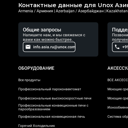
Контактные данные для Unox Ази
Armenia / Армения | Azerbaijan / Азербайджан | Kazakhstan /
Общие запросы
Подде
Напишите нам, и мы свяжемся с
Позвони
вами как можно быстрее.
получен
info.asia.ru@unox.com
+9
ОБОРУДОВАНИЕ
АКСЕСС
Все продукты
ВСЕ АКСЕС
Профессиональный пароконвектомат
Моющие сре
Профессиональные высокоскоростные печи
Моющие сре
Профессиональные конвекционные печи с
Ионообменн
парообразованием
Профессиональная конвекционная печь
Система обр
Горячий Холодильник