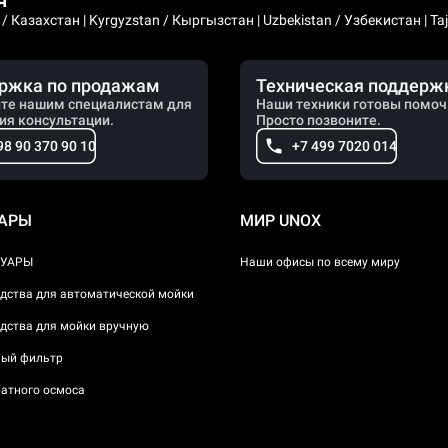
я
 Казахстан | Kyrgyzstan / Кыргызстан | Uzbekistan / Узбекистан | Taji
ржка по продажам
Техническая поддерж
те нашим специалистам для
Наши техники готовы помоч
ия консультации.
Просто позвоните.
98 90 370 90 10
+7 499 7020 014
УАРЫ
МИР UNOX
СУАРЫ
Наши офисы по всему миру
дства для автоматической мойки
дства для мойки вручную
ый фильтр
атного осмоса