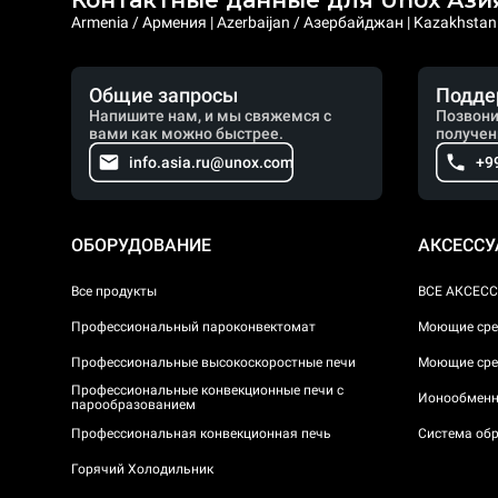
Контактные данные для Unox Ази
Armenia / Армения | Azerbaijan / Азербайджан | Kazakhstan /
Общие запросы
Подде
Напишите нам, и мы свяжемся с
Позвони
вами как можно быстрее.
получен
info.asia.ru@unox.com
+9
ОБОРУДОВАНИЕ
АКСЕСС
Все продукты
ВСЕ АКСЕС
Профессиональный пароконвектомат
Моющие сре
Профессиональные высокоскоростные печи
Моющие сре
Профессиональные конвекционные печи с
Ионообменн
парообразованием
Профессиональная конвекционная печь
Система обр
Горячий Холодильник