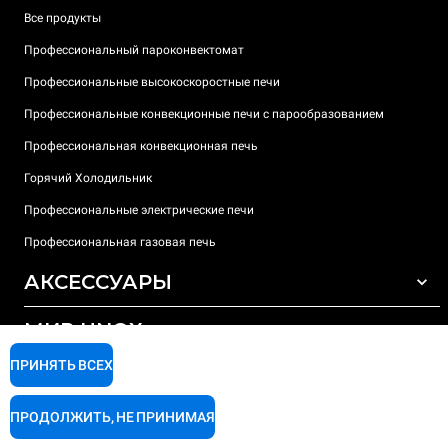
Все продукты
Профессиональный пароконвектомат
Профессиональные высокоскоростные печи
Профессиональные конвекционные печи с парообразованием
Профессиональная конвекционная печь
Горячий Холодильник
Профессиональные электрические печи
Профессиональная газовая печь
АКСЕССУАРЫ
МИР UNOX
ВСЕ АКСЕССУАРЫ
Моющие средства для автоматической мойки
ПРИНЯТЬ ВСЕХ
ПОДДЕРЖКА
Наши офисы по всему миру
Моющие средства для мойки вручную
ПРОДОЛЖИТЬ, НЕ ПРИНИМАЯ
Ионообменный фильтр
Гарантия Unox